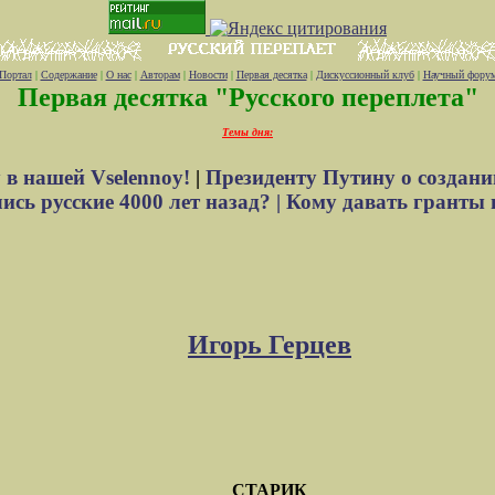
Портал
|
Содержание
|
О нас
|
Авторам
|
Новости
|
Первая десятка
|
Дискуссионный клуб
|
Научный фору
Первая десятка "Русского переплета"
Темы дня:
 в нашей Vselennoy!
|
Президенту Путину о создани
сь русские 4000 лет назад? |
Кому давать гранты 
Игорь Герцев
СТАРИК