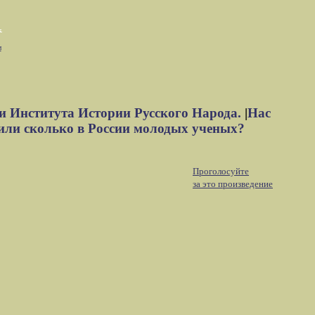
м
и Института Истории Русского Народа.
|
Нас
или сколько в России молодых ученых?
Проголосуйте
за это произведение