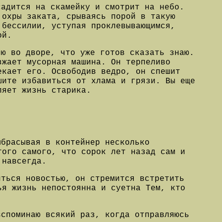
садится на скамейку и смотрит на небо.
 охры заката, срываясь порой в такую
 бессилии, уступая проклевывающимся,
ой.
ию во дворе, что уже готов сказать знаю.
зжает мусорная машина. Он терпеливо
екает его. Освободив ведро, он спешит
шите избавиться от хлама и грязи. Вы еще
ляет жизнь старика.
ыбрасывая в контейнер несколько
того самого, что сорок лет назад сам и
 навсегда.
иться новостью, он стремится встретить
ья жизнь непостоянна и суетна Тем, кто
вспоминаю всякий раз, когда отправляюсь