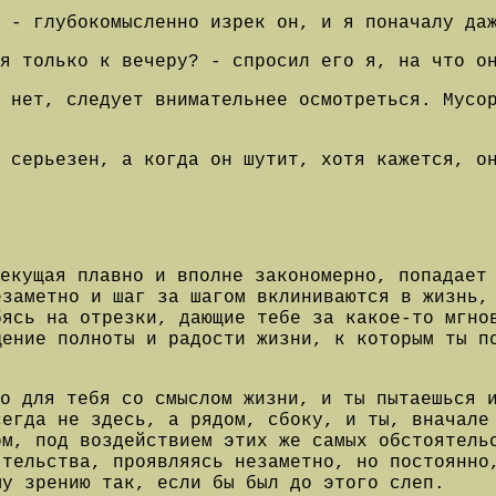
 - глубокомысленно изрек он, и я поначалу да
я только к вечеру? - спросил его я, на что о
о нет, следует внимательнее осмотреться. Мусо
к серьезен, а когда он шутит, хотя кажется, о
текущая плавно и вполне закономерно, попадает
езаметно и шаг за шагом вклиниваются в жизнь,
бясь на отрезки, дающие тебе за какое-то мгно
щение полноты и радости жизни, к которым ты п
о для тебя со смыслом жизни, и ты пытаешься 
сегда не здесь, а рядом, сбоку, и ты, вначале
ом, под воздействием этих же самых обстоятель
ятельства, проявляясь незаметно, но постоянно
му зрению так, если бы был до этого слеп.