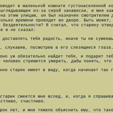
оводит в маленькой комнате густонаселенной к
выглядывающее из-за серой занавески, и мне ка
ена этим улицам, он был назначен смотрителем 
колько времени проводит во дворе. Быть может,
й бездеятельности? Я считал, что старику отве
ре и не сказал:
 доставлять тебя радость, иначе ты не сумееш
, слукавив, посмотрев в его слезящиеся глаза
 оно уж обязательно найдет тебя, и подарит те
о человек стремится умереть, дабы понять, что
нно старик имеет в виду, когда начинает так 
старик смеется мне вслед, и, когда я спрашив
астливо, счастливо.
рок лет, и мне тяжело объяснить ему, что так