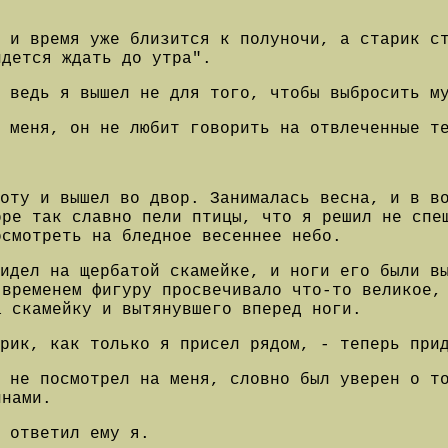
, и время уже близится к полуночи, а старик с
идется ждать до утра".
 ведь я вышел не для того, чтобы выбросить м
 меня, он не любит говорить на отвлеченные т
оту и вышел во двор. Занималась весна, и в в
оре так славно пели птицы, что я решил не спе
осмотреть на бледное весеннее небо.
идел на щербатой скамейке, и ноги его были в
 временем фигуру просвечивало что-то великое,
а скамейку и вытянувшего вперед ноги.
рик,
как только я присел рядом, - теперь при
 не посмотрел на меня, словно был уверен о т
инами.
 ответил ему я.