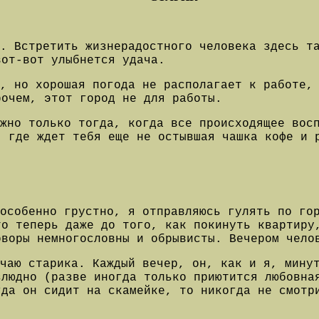
. Встретить жизнерадостного человека здесь т
вот-вот улыбнется удача.
, но хорошая погода не располагает к работе,
рочем, этот город не для работы.
ожно только тогда, когда все происходящее вос
, где ждет тебя еще не остывшая чашка кофе и 
особенно грустно, я отправляюсь гулять по го
то теперь даже до того, как покинуть квартиру
оворы немногословны и обрывисты. Вечером чело
ечаю старика. Каждый вечер, он, как и я, мину
злюдно (разве иногда только приютится любовна
гда он сидит на скамейке, то никогда не смотр