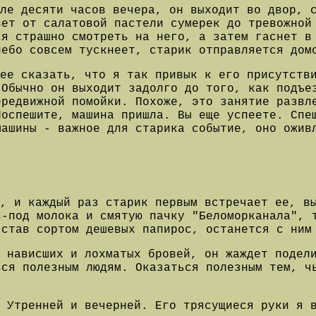
сле десяти часов вечера, он выходит во двор, 
вет от салатовой пастели сумерек до тревожной
ся страшно смотреть на него, а затем гаснет в
небо совсем тускнеет, старик отправляется дом
ее сказать, что я так привык к его присутств
 Обычно он выходит задолго до того, как подъе
ередвижной помойки. Похоже, это занятие развл
Поспешите, машина пришла. Вы еще успеете. Спе
машины - важное для старика событие, оно ожив
, и каждый раз старик первым встречает ее, в
з-под молока и смятую пачку "Беломорканала", 
 став сортом дешевых папирос, останется с ним
д нависших и лохматых бровей, он жаждет подел
ься полезным людям. Оказаться полезным тем, ч
 Утренней и вечерней. Его трясущиеся руки я 