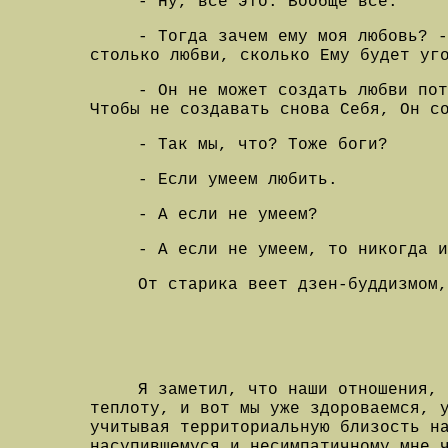
- Ну, все это. Вообще все.
- Тогда зачем ему моя любовь? -
столько любви, сколько Ему будет уг
- Он не может создать любви по
Чтобы не создавать снова Себя, Он с
- Так мы, что? Тоже боги?
- Если умеем любить.
- А если не умеем?
- А если не умеем, то никогда и
От старика веет дзен-буддизмом,
Я заметил, что наши отношения, 
теплоту, и вот мы уже здороваемся, 
учитывая территориальную близость н
насупившемуся и несимпатичному мне 