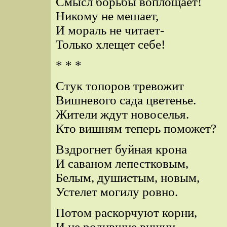
Смысл борьбы воплощает!
Никому не мешает,
И мораль не читает-
Только хлещет себе!
* * *
Стук топоров тревожит
Вишневого сада цветенье.
Жители ждут новоселья.
Кто вишням теперь поможет?
Вздрогнет буйная крона
И саваном лепестковым,
Белым, душистым, новым,
Устелет могилу ровно.
Потом раскорчуют корни,
И не родившие вишни