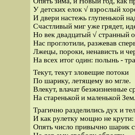
Опять зима, и Новый год, как п
У детских елок √ взрослый хор
И двери настежь глупенькой на
Счастливый миг уже грядет, ид
Но век двадцатый √ странный о
Нас проглотили, разжевав сперв
Лжецы, пороки, ненависть и че
На всех итог один: полынь - тра
Текут, текут зловещие потоки
По шарику, летящему во мгле.
Влекут, влачат безжизненные с
На старенькой и маленькой Зем
Трагично разделились дух и тел
И как рулетку мощно не крути:
Опять число привычно шарик с