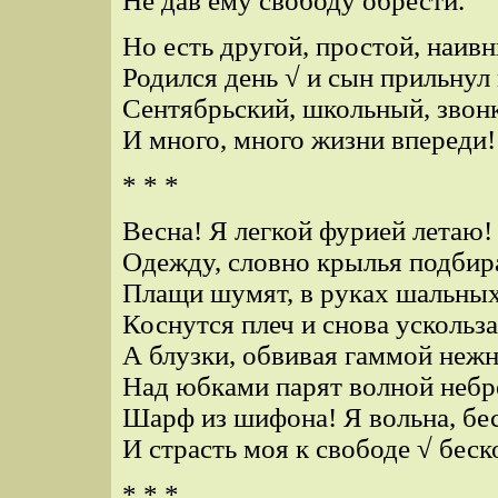
Не дав ему свободу обрести.
Но есть другой, простой, наив
Родился день √ и сын прильнул 
Сентябрьский, школьный, звонк
И много, много жизни впереди!
* * *
Весна! Я легкой фурией летаю!
Одежду, словно крылья подбир
Плащи шумят, в руках шальных
Коснутся плеч и снова ускольз
А блузки, обвивая гаммой нежн
Над юбками парят волной небр
Шарф из шифона! Я вольна, бе
И страсть моя к свободе √ беск
* * *