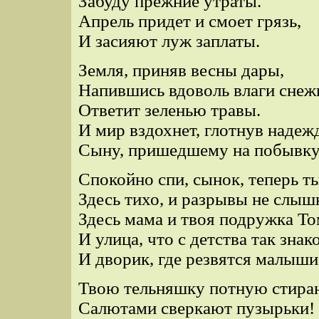
Забуду прежние утраты.
Апрель придет и смоет грязь,
И засияют луж заплаты.
Земля, приняв весны дары,
Напившись вдоволь влаги снеж
Ответит зеленью травы.
И мир вздохнет, глотнув надеж
Сыну, пришедшему на побывку
Спокойно спи, сынок, теперь т
Здесь тихо, и разрывы не слыш
Здесь мама и твоя подружка То
И улица, что с детства так знак
И дворик, где резвятся малыши
Твою тельняшку потную стира
Салютами сверкают пузырьки!