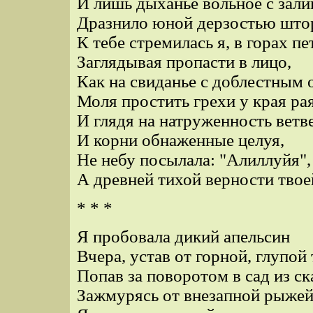
И лишь дыханье вольное с зали
Дразнило юной дерзостью што
К тебе стремилась я, в горах пе
Заглядывая пропасти в лицо,
Как на свиданье с доблестным 
Моля простить грехи у края рая
И глядя на натруженность ветв
И корни обнаженные целуя,
Не небу посылала: "Алиллуйя",
А древней тихой верности твое
* * *
Я пробовала дикий апельсин
Вчера, устав от горной, глупой 
Попав за поворотом в сад из ск
Зажмурясь от внезапной рыжей