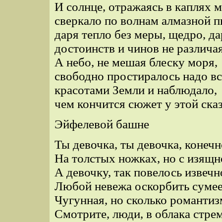
И солнце, отражаясь в каплях м
сверкало по волнам алмазной 
даря тепло без меры, щедро, да
достоинств и чинов не различая
А небо, не мешая блеску моря,
свободно простиралось надо в
красотами Земли и наблюдало,
чем кончится сюжет у этой ска
Эйфелевой башне
Ты девочка, ты девочка, конечн
На толстых ножках, но с изящн
А девочку, так повелось извечн
Любой невежа оскорбить сумее
Чугунная, но сколько романтиз
Смотрите, люди, в облака стре