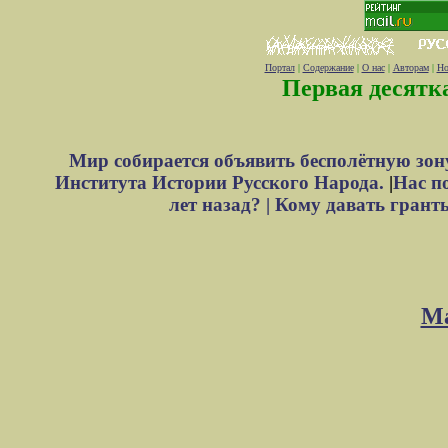
Портал
|
Содержание
|
О нас
|
Авторам
|
Но
Первая десятк
Мир собирается объявить бесполётную зон
Института Истории Русского Народа.
|
Нас п
лет назад? |
Кому давать грант
М