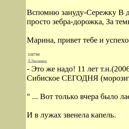
Вспомню зануду-Сережку В дв
просто зебра-дорожка, За тем
Марина, привет тебе и успехо
338790
Л.Лисинкер
- Это же надо! 11 лет т.н.(200
Сибиское СЕГОДНЯ (морозит) 
" ... Вот только вчера было ла
И в лужах звенела капель.