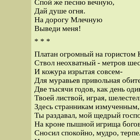
Спой же песню вечную,
Дай душе огня.
На дорогу Млечную
Выведи меня!
* * *
Платан огромный на гористом 
Ствол неохватный - метров шес
И кожура изрытая совсем-
Для муравьев привольная обите
Две тысячи годов, как день оди
Твоей листвой, играя, шелестел
Здесь странникам измученным,
Ты раздавал, мой щедрый госп
На кроне пышной игрища бого
Сносил спокойно, мудро, терпе