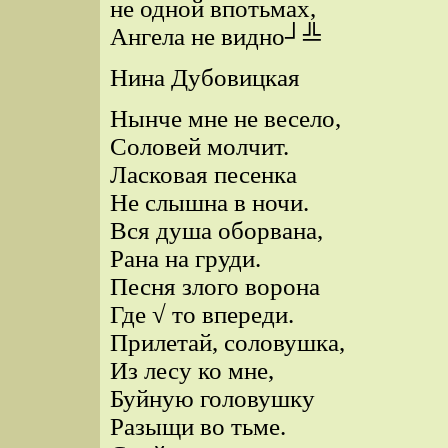
не одной впотьмах,
Ангела не видно┘╩
Нина Дубовицкая
Нынче мне не весело,
Соловей молчит.
Ласковая песенка
Не слышна в ночи.
Вся душа оборвана,
Рана на груди.
Песня злого ворона
Где √ то впереди.
Прилетай, соловушка,
Из лесу ко мне,
Буйную головушку
Разыщи во тьме.