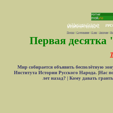
Портал
|
Содержание
|
О нас
|
Авторам
|
Но
Первая десятка 
Т
Мир собирается объявить бесполётную зон
Института Истории Русского Народа.
|
Нас п
лет назад? |
Кому давать грант