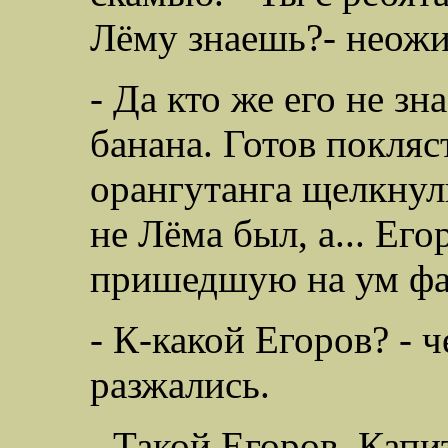
Лёму знаешь?- неожи
- Да кто же его не зн
банана. Готов покляс
орангутанга щелкнули
не Лёма был, а... Его
пришедшую на ум ф
- К-какой Егоров? - 
разжались.
- Такой Егоров. Капи