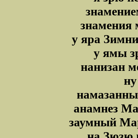
знамение
знамения 
у яра Зимн
у ямы з
нанизан м
ну
намазанны
анамнез Ма
заумный Ма
на Зюзю 