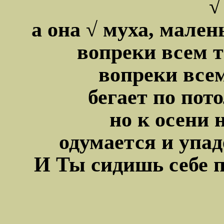
√
а она √ муха, мален
вопреки всем т
вопреки все
бегает по пот
но к осени 
одумается и упаде
И Ты сидишь себе п