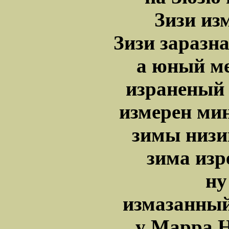
Зизи из
Зизи заразн
а юный м
израненый
измерен ми
зимы низи
зима изр
ну
измазанны
у Марра 