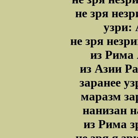
не зря нез
узри: 
не зря незр
из Рима
из Азии Р
заранее уз
маразм за
нанизан н
из Рима 
не зря я з