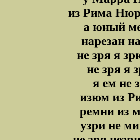
из Рима Нюр
а юный м
нарезан н
не зря я з
не зря я 
я ем не 
изюм из Р
ремни из 
узри не м
не зря нез