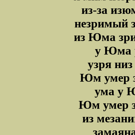
из-за изю
незримый 
из Юма зр
у Юма 
узря низ
Юм умер 
ума у 
Юм умер з
из мезан
замаян