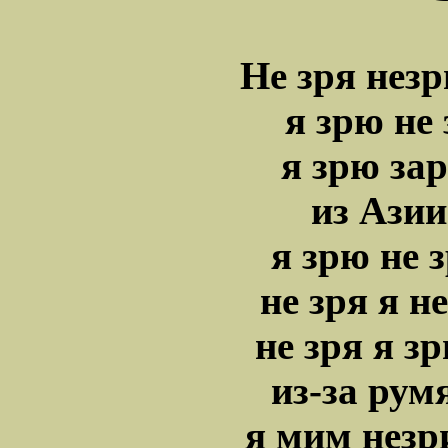
Не зря нез
я зрю не
я зрю за
из Ази
я зрю не 
не зря я н
не зря я 
из-за рум
я мим нез