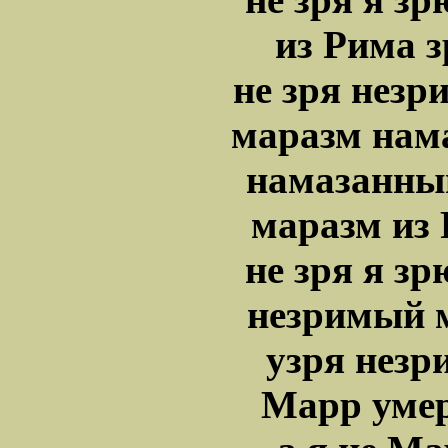
из Рима 
не зря нез
маразм нам
намазанны
маразм из 
не зря я з
незримый м
узря нез
Марр умер