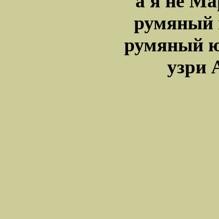
а я не Ма
румяный 
румяный ю
узри 