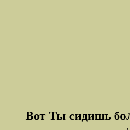
о
Вот Ты сидишь
б