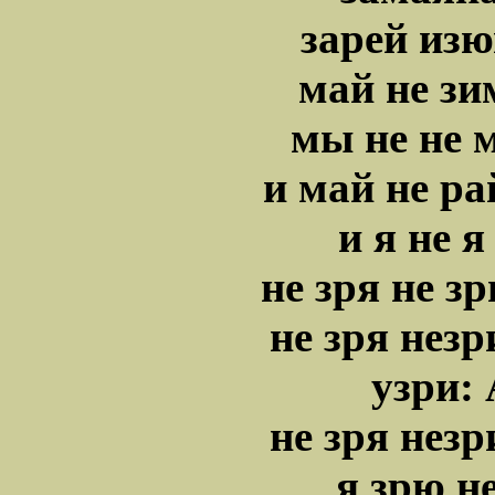
зарей из
май не зи
мы не не 
и май не ра
и я не я
не зря не 
не зря нез
узри: 
не зря нез
я зрю не