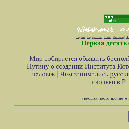
Портал
|
Содержание
|
О нас
|
Авторам
|
Но
Первая десятк
Мир собирается объявить беспол
Путину о создании Института Ист
человек
|
Чем занимались русски
сколько в Р
[ ENGLISH ]
[AUTO]
[KOI-8R]
[W