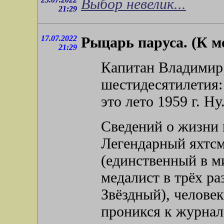
Выбор невелик...
21:29
17.07.2022
Рыцарь паруса. (К м
21:29
Капитан Владимир 
шестидесятилетия:
это лето 1959 г. Ну
Сведений о жизни 
Легендарный яхтс
(единственный в м
медалист в трёх р
Звёздный), челове
проникся к журнал