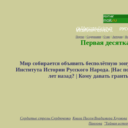
Портал
|
Содержание
|
О нас
|
Авторам
|
Но
Первая десятк
Мир собирается объявить бесполётную зон
Института Истории Русского Народа.
|
Нас п
лет назад? |
Кому давать грант
Сердитые стрелы Сердюченко
Книга Писем Владимира Хлумова
Павлова
"Тайная исто