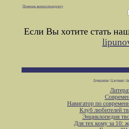
Помощь корреспонденту
Если Вы хотите стать н
lipuno
Редколлегия
|
О журнале
|
Ав
Литера
Современ
Навигатор по современ
Клуб любителей тв
Энциклопедия тв
Для тех кому за 10: