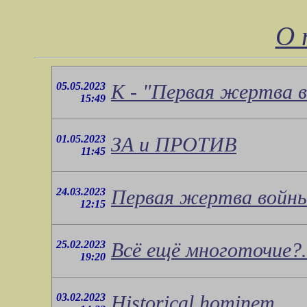
О 
05.05.2023
К - "Первая жертва 
15:49
01.05.2023
ЗА и ПРОТИВ
11:45
24.03.2023
Первая жертва войны
12:15
25.02.2023
Всё ещё многоточие?.
19:20
03.02.2023
Historical hominem.