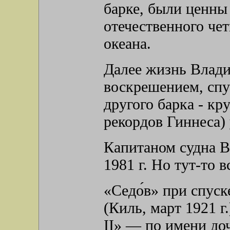
барке, были ценны
отечественного че
океана.
Далее жизнь Влади
воскрешением, спу
другого барка - кр
рекордов Гиннеса)
Капитаном судна В
1981 г. Но тут-то в
«Седо́в» при спуск
(Киль, март 1921 г
II» — по имени до