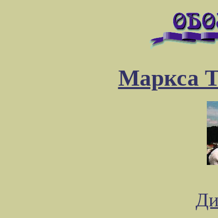
Маркса Т
Ди