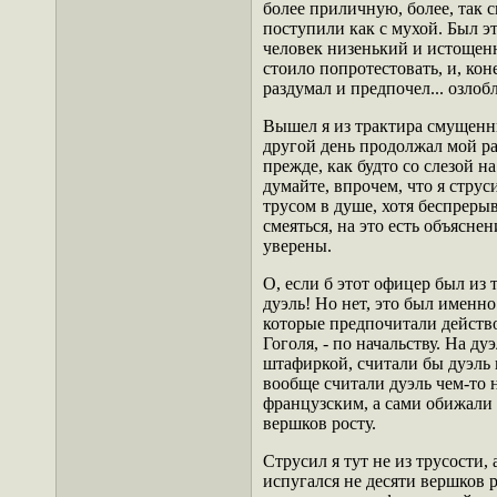
более приличную, более, так с
поступили как с мухой. Был э
человек низенький и истощенн
стоило попротестовать, и, кон
раздумал и предпочел... озлоб
Вышел я из трактира смущенн
другой день продолжал мой раз
прежде, как будто со слезой на
думайте, впрочем, что я струс
трусом в душе, хотя беспрерыв
смеяться, на это есть объяснен
уверены.
О, если б этот офицер был из 
дуэль! Но нет, это был именно
которые предпочитали действ
Гоголя, - по начальству
. На ду
штафиркой
, считали бы дуэль
вообще считали дуэль чем-то
французским, а сами обижали 
вершков росту.
Струсил я тут не из трусости,
испугался не десяти вершков р