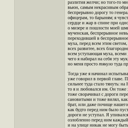
разлития желчи; но того-то мн
вьюн, самым некрасивым обра
беспрерывно дорогу то генера
офицерам, то барыням; я чувс
сердце и жар в спине при одн
о мизере и пошлости моей шм
мученская, беспрерывное нев
переходившей в беспрерывное
муха, перед всем этим светом, 
всех развитее, всех благородн
всем уступающая муха, всеми
чего я набирал на себя эту мук
но меня просто
тянуло
туда п
Тогда уже я начинал испытыва
уже говорил в первой главе. 
сильнее туда стало тянуть: на 
то я и любовался им. Он тоже 
тоже сворачивал с дороги пер
сановитыми и тоже вилял, как
брат, или даже почище нашего 
как будто перед ним было пуст
дороги не уступал. Я упивался 
озлобленно перед ним каждый 
и на улице никак не могу быть