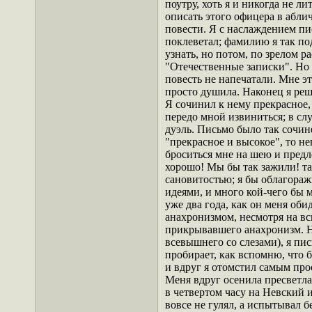
поутру, хоть я и никогда не л
описать этого офицера в
абли
повести. Я с наслаждением пис
поклеветал; фамилию я так по
узнать, но потом, по зрелом р
"Отечественные записки". Но 
повесть не напечатали. Мне э
просто душила. Наконец я реш
Я сочинил к нему прекрасное,
передо мной извиниться; в слу
дуэль. Письмо было так сочин
"прекрасное и высокое", то н
броситься мне на шею и предл
хорошо! Мы бы так зажили! т
сановитостью; я бы облагоражи
идеями, и много кой-чего бы 
уже два года, как он меня об
анахронизмом, несмотря на вс
прикрывавшего анахронизм. Но
всевышнего со слезами), я пи
пробирает, как вспомню, что б
и вдруг я отомстил самым пр
Меня вдруг осенила пресветла
в четвертом часу на Невский и
вовсе не гулял, а испытывал 