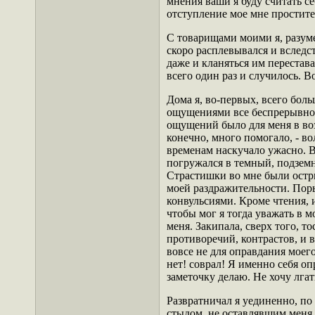
мнения ваши я буду считать се
отступление мое мне простите
С товарищами моими я, разуме
скоро расплевывался и вслед
даже и кланяться им перестава
всего один раз и случилось. В
Дома я, во-первых, всего бол
ощущениями все беспрерывно
ощущений было для меня в воз
конечно, много помогало, - в
временам наскучало ужасно. Вс
погружался в темный, подземны
Страстишки во мне были остр
моей раздражительности. Пор
конвульсиями. Кроме чтения, и
чтобы мог я тогда уважать в 
меня. Закипала, сверх того, т
противоречий, контрастов, и в
вовсе не для оправдания моего
нет! соврал! Я именно себя опр
заметочку делаю. Не хочу лгат
Развратничал я уединенно, по 
стыдом, не оставлявшим меня