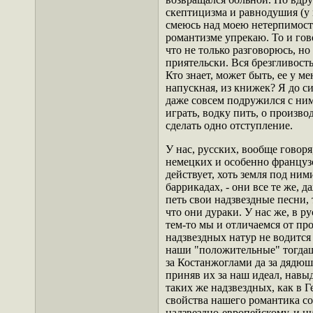
скептицизма и равнодушия (у 
смеюсь над моею нетерпимость
романтизме упрекаю. То и говор
что не только разговорюсь, но
приятельски. Вся брезгливость 
Кто знает, может быть, ее у ме
напускная, из книжек? Я до си
даже совсем подружился с ним
играть, водку пить, о производ
сделать одно отступление.
У нас, русских, вообще говор
немецких и особенно француз
действует, хоть земля под ним
баррикадах, - они все те же, д
петь свои надзвездные песни, 
что они дураки. У нас же, в ру
тем-то мы и отличаемся от пр
надзвездных натур не водится 
наши "положительные" тогда
за Костанжоглами да за дяд
приняв их за наш идеал, навы
таких же надзвездных, как в 
свойства нашего романтика 
надзвездно-европейскому, и н