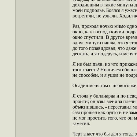
доходившим в такие минуты до
моей подполье. Боялся я ужасн
встретили, не узнали. Ходил 
Раз, проходя ночью мимо одно
окно, как господа киями подра
окно спустили. В другое время
вдруг минута нашла, что я эт
до того позавидовал, что даже
дескать, и я подерусь, и меня 
Я не был пьян, но что прикаже
тоска заесть! Но ничем обошло
не способен, и я ушел не подр
Осадил меня там с первого же
Я стоял у биллиарда и по неве
пройти; он взял меня за плечи
объяснившись, - переставил мен
сам прошел как будто и не зам
не мог простить того, что он 
заметил.
Черт знает что бы дал я тогда