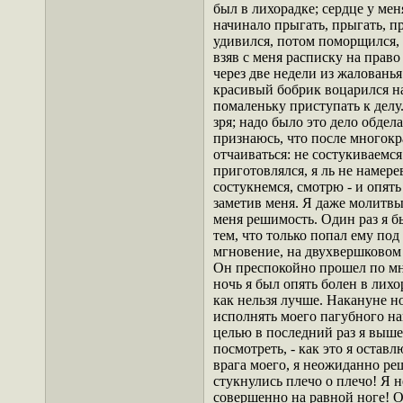
был в лихорадке; сердце у мен
начинало прыгать, прыгать, п
удивился, потом поморщился, 
взяв с меня расписку на прав
через две недели из жалованья
красивый бобрик воцарился на 
помаленьку приступать к делу.
зря; надо было это дело обде
признаюсь, что после многок
отчаиваться: не состукиваемся 
приготовлялся, я ль не намерев
состукнемся, смотрю - и опять
заметив меня. Я даже молитвы 
меня решимость. Один раз я б
тем, что только попал ему под
мгновение, на двухвершковом 
Он преспокойно прошел по мне,
ночь я был опять болен в лихо
как нельзя лучше. Накануне н
исполнять моего пагубного на
целью в последний раз я выше
посмотреть, - как это я оставл
врага моего, я неожиданно ре
стукнулись плечо о плечо! Я 
совершенно на равной ноге! Он