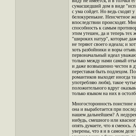
виду не имеется, и в толчки ег
сумасшедший дом в виде "исп
с ума сойдет. Но ведь сходят 
белокуренькие. Неисчетное ж
впоследствии происходят. Мн
способность к самым противо
этим утешен, да и теперь тех 
"широких натур", которые да
не теряют своего идеала; и хо
хоть разбойники и воры отъявл
первоначальный идеал уважаю
только между нами самый отъ
и даже возвышенно честен в д
переставая быть подлецом. По
романтиков выходят иногда т
употребляю любя), такое чуть
положительного вдруг оказыва
только языком на них в осто
Многосторонность поистине из
она и выработается при после
нашем дальнейшем? А недурен 
нибудь, смешного или квасного
опять думаете, что я смеюсь. А
уверены, что я и в самом деле