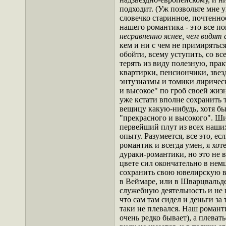
подходит. (Уж позвольте мне у
словечко старинное, почтенно
нашего романтика - это все п
несравненно яснее, чем видя
кем и ни с чем не примиряться,
обойти, всему уступить, со в
терять из виду полезную, пра
квартирки, пенсиончики, звезд
энтузиазмы и томики лирическ
и высокое" по гроб своей жизн
уже кстати вполне сохранить 
вещицу какую-нибудь, хотя бы
"прекрасного и высокого". Ш
первейший плут из всех наших 
опыту. Разумеется, все это, ес
романтик и всегда умен, я хоте
дураки-романтики, но это не в
цвете сил окончательно в нем
сохранить свою ювелирскую ве
в Веймаре, или в Шварцвальде
служебную деятельность и не 
что сам там сидел и деньги за 
таки не плевался. Наш романти
очень редко бывает), а плевать