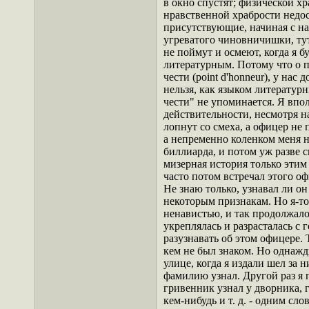
в окно спустят; физической хр
нравственной храбрости недост
присутствующие, начиная с на
угреватого чиновничишки, тут
не поймут и осмеют, когда я б
литературным. Потому что о пу
чести (point d'honneur), у нас 
нельзя, как языком литератур
чести" не упоминается. Я впол
действительности, несмотря на
лопнут со смеха, а офицер не п
а непременно коленком меня н
биллиарда, и потом уж разве с
мизерная история только этим
часто потом встречал этого о
Не знаю только, узнавал ли о
некоторым признакам. Но я-то,
ненавистью, и так продолжалос
укреплялась и разрасталась с 
разузнавать об этом офицере. 
кем не был знаком. Но однажд
улице, когда я издали шел за 
фамилию узнал. Другой раз я 
гривенник узнал у дворника, г
кем-нибудь и т. д. - одним сло