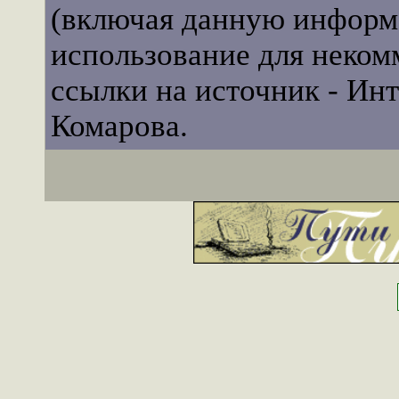
(включая данную информ
использование для неком
ссылки на источник - Ин
Комарова.