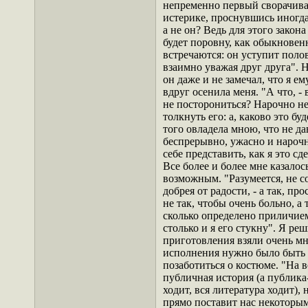
непременно первый сворачивае
истерике, проснувшись иногда 
а не он? Ведь для этого закона
будет поровну, как обыкновен
встречаются: он уступит полов
взаимно уважая друг друга". Но
он даже и не замечал, что я 
вдруг осенила меня. "А что, - в
не посторониться? Нарочно не
толкнуть его: а, каково это б
того овладела мною, что не да
беспрерывно, ужасно и нарочн
себе представить, как я это сд
Все более и более мне казалос
возможным. "Разумеется, не со
добрея от радости, - а так, пр
не так, чтобы очень больно, а 
сколько определено приличием;
столько и я его стукну". Я р
приготовления взяли очень мн
исполнения нужно было быть 
позаботиться о костюме. "На в
публичная история (а публика
ходит, вся литература ходит),
прямо поставит нас некоторым