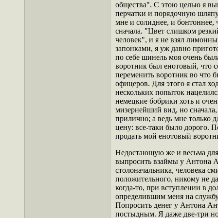
общества". С этою целью я в
перчатки и порядочную шляпу
мне и солиднее, и
бонтоннее
,
сначала. "Цвет слишком резки
человек", и я не взял лимон
запонками, я уж давно пригот
по себе шинель моя очень была
воротник был енотовый, что с
переменить воротник во что бы
офицеров. Для этого я стал хо
нескольких попыток нацелилс
немецкие бобрики хоть и оче
мизернейший вид, но сначала,
прилично; а ведь мне только д
цену: все-таки было дорого. 
продать мой енотовый воротн
Недостающую же и весьма для
выпросить взаймы у Антона А
столоначальника, человека см
положительного, никому не да
когда-то, при вступлении в д
определившим меня на службу
Попросить денег у Антона Ан
постыдным. Я даже две-три ноч