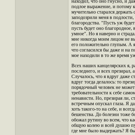
находил, что оно гнусно, и даж
подлое выражение, и потому к
мучительно старался держать 
заподозрили меня в подлости,
благородства. "Пусть уж будет 
пусть будет оно благородное, 
умное". Но я наверно и страда
мне никогда моим лицом не вы
его положительно глупым. А я
что согласился бы даже и на п
мое находили в то же время у
Всех наших канцелярских я, ра
последнего, и всех презирал, а
Случалось, что я вдруг даже с
вдруг тогда делалось: то през
порядочный человек
не может
требовательности к себе само
ненависти. Но, презирая ли, с
встречным опускал глаза. Я да
хоть такого-то на себе, и все
бешенства. До болезни тоже б
обожал рутину во всем, что к
общую колею и всей душою пуг
где мне было выдержать? Я бы