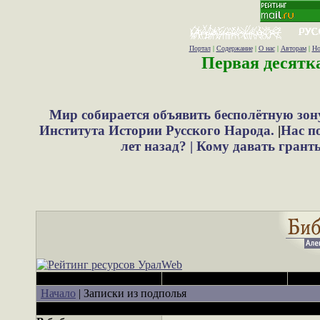
Портал
|
Содержание
|
О нас
|
Авторам
|
Но
Первая десятк
Мир собирается объявить бесполётную зон
Института Истории Русского Народа.
|
Нас п
лет назад? |
Кому давать грант
Начало
|
Записки из подполья