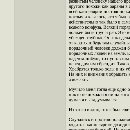
развитым человеку нашего вр
другого похожи как бараны в 
всей канцелярии постоянно каз
потому и казалось, что я был р
действительно так было в само
всякого конфуза. Всякий поря
должен быть трус и раб. Это н
убежден глубоко. Он так сдела
от каких-нибудь там случайных
порядочный человек должен бы
порядочных людей на земле. Е
над чем-нибудь, то пусть этим 
перед другим сбрендит. Тако
Храбрятся только ослы и их уб
На них и внимания обращать н
означают.
Мучило меня тогда еще одно о
никто не похож и я ни на кого
думал я и - задумывался.
Из этого видно, что я был ещ
Случались и противоположност
ходить в канцелярию: доходило
возвращался больной. Но вдруг