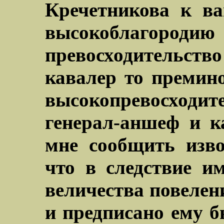
Кречетникова к в
высокоблагородию
превосходительс
кавалер то премино
высокопревосход
генерал-аншеф и к
мне сообщить изво
что в следствие и
величества повелени
и предписано ему б