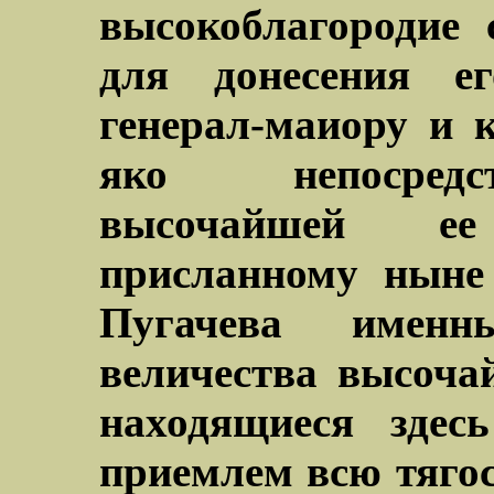
высокоблагородие 
для донесения его
генерал-маиору и 
яко непосредс
высочайшей ее
присланному ныне
Пугачева именн
величества высоча
находящиеся здес
приемлем всю тягос