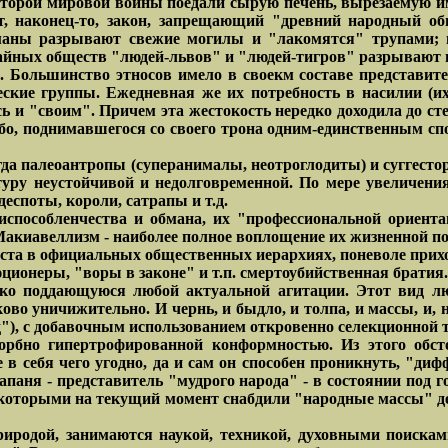
торой мировой войны поедали сырую печень, вырезаемую им
, наконец-то, закон, запрещающий "древний народный об
маны разрывают свежие могилы и "лакомятся" трупами; 
йных обществ "людей-львов" и "людей-тигров" разрывают 
Большинство этносов имело в своекм составе представите
ческие группы. Ежедневная же их потребность в насилии (и
ь и "своим". Причем эта жестокость нередко доходила до сте
, поднимавшегося со своего трона одним-единственным спо
гда палеоантропы (суперанималы, неотроглодиты) и суггесто
уру неустойчивой и недолговременной. По мере увеличения
еспоты, короли, сатрапы и т.д.
испособленчества и обмана, их "профессиональной ориента
Макиавеллизм - наиболее полное воплощение их жизненной по
ста в официальных общественных иерархиях, поневоле прих
ционеры, "воры в законе" и т.п. смертоубийственная братия.
ко поддающуюся любой актуальной агитации. Этот вид лю
аково уничижительно. И чернь, и быдло, и толпа, и массы, и,
"), с добавочным использованием откровенно селекционной 
орбно гипертрофированной конформностью. Из этого обсто
 в себя чего угодно, да и сам он способен проникнуть, "ди
 папаня - представитель "мудрого народа" - в состоянии под 
ов, которыми на текущий момент снабдили "народные массы" 
родой, занимаются наукой, техникой, духовными поисками