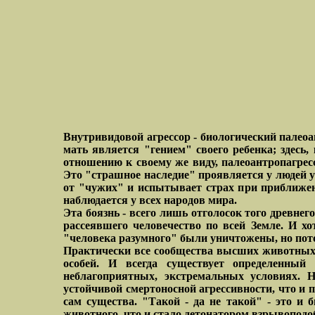
Внутривидовой агрессор - биологический палеоа
мать является "гением" своего ребенка; здесь
отношению к своему же виду, палеоантропагрес
Это "страшное наследие" проявляется у людей у
от "чужих" и испытывает страх при приближени
наблюдается у всех народов мира.
Эта боязнь - всего лишь отголосок того древне
рассеявшего человечество по всей Земле. И х
"человека разумного" были уничтожены, но потом
Практически все сообщества высших животных ст
особей. И всегда существует определенный
неблагоприятных, экстремальных условиях. Н
устойчивой смертоносной агрессивности, что и п
сам существа. "Такой - да не такой" - это и
животного, что и стало детонатором взрывоподо