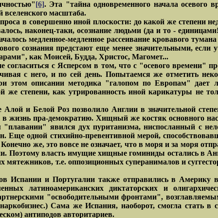
ичностью"
[6]
. Эта "тайна одновременного начала осевого 
й вселенского масштаба.
роса в совершенно иной плоскости: до какой же степени нед
ось, наконец-таки, осознание людьми (да и то - единицами!)
началось медленное-медленное рассеивание кровавого туман
нового сознания предстают еще менее значительными, если
ами", как Моисей, Будда, Христос, Магомет...
е согласиться с Ясперсом в том, что с "осевого времени" п
чивая с него, и по сей день. Попытаемся же отметить нек
при этом описании методика "галопом по Европам" дает 
й же степени, как утрированность иной карикатуры не тол
 Алой и Белой Роз позволило Англии в значительной степе
ь в жизнь пра-демократию. Хищный же костяк основного нас
 "плавании" явился дух пуританизма, ниспосланный с нел
 Еще одной стихийно-превентивной мерой, способствовавше
Конечно же, это вовсе не означает, что в моря и за моря о
о они. Поэтому власть имущие хищные гоминиды остались в А
х мятежников, т.е. оппозиционных суперанималов и суггесто
ров Испании и Португалии также отправились в Америку в
ленных латиноамериканских диктаторских и олигархиче
артнерскими "освободительными фронтами", возглавляемым
наркобизнес.) Сама же Испания, наоборот, смогла стать в 
еском) антиподов авторитариев.