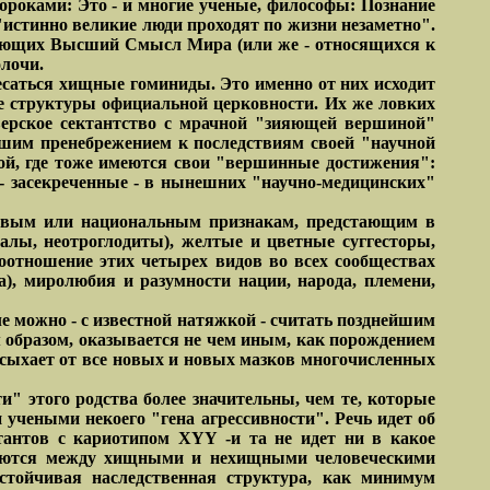
роками: Это - и многие ученые, философы: Познание
 "истинно великие люди проходят по жизни незаметно".
знающих Высший Смысл Мира (или же - относящихся к
олочи.
есаться хищные гоминиды. Это именно от них исходит
ие структуры официальной церковности. Их же ловких
верское сектантство с мрачной "зияющей вершиной"
йшим пренебрежением к последствиям своей "научной
ной, где тоже имеются свои "вершинные достижения":
- засекреченные - в нынешних "научно-медицинских"
асовым или национальным признакам, предстающим в
лы, неотроглодиты), желтые и цветные суггесторы,
соотношение этих четырех видов во всех сообществах
а), миролюбия и разумности нации, народа, племени,
е можно - с известной натяжкой - считать позднейшим
 образом, оказывается не чем иным, как порождением
осыхает от все новых и новых мазков многочисленных
и" этого родства более значительны, чем те, которые
учеными некоего "гена агрессивности". Речь идет об
тантов с кариотипом XYY -и та не идет ни в какое
имеются между хищными и нехищными человеческими
стойчивая наследственная структура, как минимум