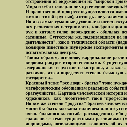
отстранения от окружающей их "мировой грызн
Мира и себя стало для них путеводной звездой. 
И нравственный прогресс осуществляется имен
жизни с тихой грустью), а отнюдь - не усилиями
Но и в самые гуманные духовные и интеллектуа
вся религиозная нетерпимость, конфронтация в
рук и хитрых голов порождение - обильная пе
сатанизма. Суггесторы же, подвизавшиеся на н
деятельности", как в технической области (на
всемирно известные изуверские эксперименты 
испытательных центрах.
Таким образом, основное, кардинальное разли
видовом ракурсе второстепенными. Существую
американские и русские неоантропы, а также -
различно, что и определяет степень (зачастую
государства...
Красивый тезис "все люди - братья" тоже нужда
метафорическим обобщением реальных событий п
братоубийства. Картина человеческой истории 
художников - как "любителей", так и "професси
Но все же степень "родства" братьев человечес
могли бы быть вызваны наличием или отсутстви
очень большого масштаба расхождениях, ибо 
сравнение с теми сущностными различиями (
индивидами, позволяющими говорить об их эт