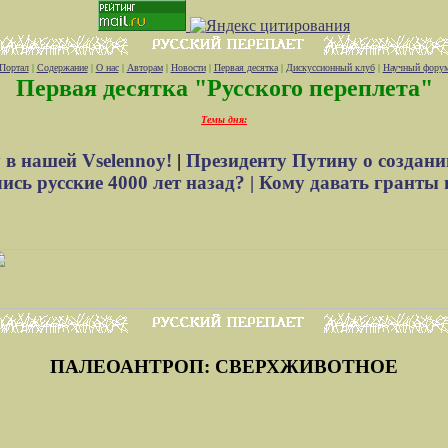
Портал
|
Содержание
|
О нас
|
Авторам
|
Новости
|
Первая десятка
|
Дискуссионный клуб
|
Научный фору
Первая десятка "Русского переплета"
Темы дня:
 в нашей Vselennoy!
|
Президенту Путину о создани
сь русские 4000 лет назад? |
Кому давать гранты 
ПАЛЕОАНТРОП: СВЕРХЖИВОТНОЕ