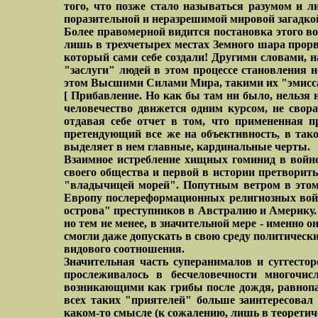
того, что позже стало называться разумом и л
поразительной и неразрешимой мировой загадко
Более правомерной видится постановка этого воп
лишь в трехчетырех местах Земного шара прорвал
который сами себе создали! Другими словами, 
"заслуги" людей в этом процессе становления 
этом Высшими Силами Мира, такими их "эмиссар
[ Прибавление. Но как бы там ни было, нельзя н
человечество движется одним курсом, не свора
отдавая себе отчет в том, что примененная 
претендующий все же на объективность, в тако
выделяет в нем главные, кардинальные черты.
Взаимное истребление хищных гоминид в войне
своего общества и первой в истории претворит
"владычицей морей". Попутным ветром в этом
Европу послереформационных религиозных войн.
острова" преступников в Австралию и Америку. 
но тем не менее, в значительной мере - именн
смогли даже допускать в свою среду политически
видового соотношения.
Значительная часть суперанималов и суггесто
прослеживалось в бесчеловечности многочис
возникающими как грибы после дождя, равноп
всех таких "приятелей" больше заинтересовал 
каком-то смысле (к сожалению, лишь в теоретич