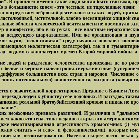
и". В прошлом именно такие люди могли быть святыми, про
Но в большинстве своем - это честные, не тщеславные люди:
но посредством неброской деятельности таких людей, при
 властолюбивой, мстительной, злобно-веселящейся хищной св
льные области человеческой деятельности не преминули зат
ер и конфессий, ибо в их руках - все властные иерархическ
на вездесущего шарлатанства. Ими же организовано и изу
иве науки, "осчастливили" среду научных поисков с полне
двигающаяся экологическая катастрофа), так и в гуманитар
над людьми в концлагерях времен Второй мировой войны и 
чие людей и разделение человечества происходит не по р
т белые и черные палеантропы-сверхживотные (суперанима
 диффузное большинство всех стран и народов. Численное 
 - лишь потенциальную) воинственности, хитрости (коварств
ется в значительной корректировке. Предание о Каине и Авел
ерехода людей к убийству себе подобных. И рассудок, таким
написана реальной братоубийственной кровью и никак не пр
оналов".
ких необходимо признать различной. И различия в "дальност
ем какого-то гена, типа недавно открытого американскими 
даже немотивированная агрессивность хромосомных (!) му
можно считать - и гено-, и фенотипическими), которые 
ической несоизмеримости. Имеется скорее всего некая у