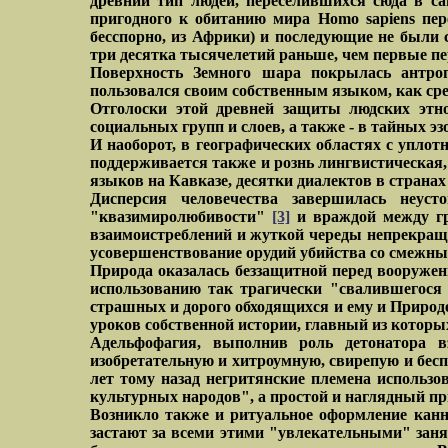
древний тип людей, переселившихся сюда в са
пригодного к обитанию мира Homo sapiens пере
бесспорно, из Африки) и последующие не были
три десятка тысячелетий раньше, чем первые п
Поверхность Земного шара покрылась антроп
пользовался своим собственным языком, как ср
Отголоски этой древней защиты людских этн
социальных групп и слоев, а также - в тайных 
И наоборот, в географических областях с упл
поддерживается также и рознь лингвистическая,
языков на Кавказе, десятки диалектов в стран
Дисперсия человечества завершилась неуст
"квазимиролюбивости"
[3]
и враждой между гр
взаимоистреблений и жуткой череды непрекраща
усовершенствование орудий убийства со смежны
Природа оказалась беззащитной перед вооруже
использованию так трагически "свалившегося
страшных и дорого обходящихся и ему и Природ
уроков собственной истории, главный из которых,
Адельфофагия, выполнив роль детонатора в
изобретательную и хитроумную, свирепую и бесп
лет тому назад негритянские племена использо
культурных народов", а простой и наглядный пр
Возникло также и ритуальное оформление канн
застают за всеми этими "увлекательными" заня