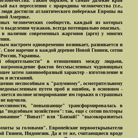
еловечества. Таким образом, в самые далекие края
й вал переселения с прародины человечества (т.е.,
 люди достигли атлантического побережья Европы на
жной Америке.
нных человеческих сообществ, каждый из которых
о выделения чужаков, всегда потенциально опасных.
 в наличии современных жаргонов (арго) у многих
ения.
ым настроем одновременно возникает, развивается и
. Свое наречие в каждой деревне Новой Гвинеи, сотни
 России, Украины.
ной общительности" в отношениях между людьми,
е нагромождение фактов бессмысленных чудовищных
шее затем лавинообразный характер - изготовление и
к и истязаний.
ршенно неспособным к "разумному", осмотрительному
 недомысленным путем проб и ошибок, в основном -
ляется полное игнорирование им горьких и страшных
 не научили.
рессивности, "повышающе" трансформировалась в
да "подсобным хозяйством": так, еще с сотни полторы
лизованное" "Виват!" или "Банзай!" "высокоразвитых
"охоты за головами". Европейские первооткрыватели
 Гвинеи, Индонезии. Да и те же, считающиеся вроде