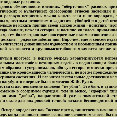
е видовые различия.
далось обманчивости внешних, "оберточных" расовых призн
огических и культурных своеобразий этносов заслонили 
 расовую неприязнь можно как-то если и не оправдать, 
ым, честным человеком и садистом - убийцей его детей необ
ольше не искать причин своей адской жизни - воистину, чер
аздо больше, нежели сегодня, и насилие являлось привычн
ься, тем более страшные повседневные взаимоотношения люд
детские, - рядовые заботы дня. Впрочем, еще и совсем нед
пор считается) диковинным чудачеством и несомненным призн
нной жестокости и крупномасштабности являются все же в
ловутый прогресс, в первую очередь характеризуются не
бальном масштабе и нехищных людей - в подавляющем боль
м образом - суперанималов, ибо суггесторы всячески прис
 снижало кровожадность человечества, но все же происходило
звериного состояния. И все интеллектуальные достижения че
 пагубу, что впервые было отмечено Ж.Ж. Руссо.
ства стало появление заповеди "не убий". Это был, в сущн
возможно в обозримом будущем, тем не менее, "сдобрив" хи
 во имя "добра", направленный уже в значительной сте
 и стало для них роковой точкой: начался бесповоротный и
Ясперс определяет как "осевое время, таинственно начавше
 Западе, когда возникает новое осознание человеком своего бы