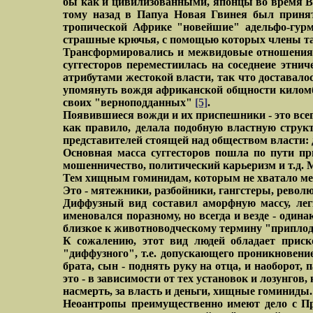
бы как и цивилизованными, японцы во время В
тому назад в Папуа Новая Гвинея был принят
тропической Африке "новейшие" адельфо-гур
страшные крючья, с помощью которых члены та
Трансформировались и межвидовые отношения. 
суггесторов переместиилась на соседнеие этни
атрибутами жестокой власти, так что доставалос
упомянуть вождя африканской общности киломбо
своих "верноподданных"
[5]
.
Появившиеся вожди и их приспешники - это все
как правило, делала подобную властную структ
представителей стоящей над обществом власти: д
Основная масса суггесторов пошла по пути пр
мошенничество, политический карьеризм и т.д. 
Тем хищным гоминидам, которым не хватало ме
Это - мятежники, разбойники, гангстеры, револю
Диффузный вид составил аморфную массу, лег
именовался поразному, но всегда и везде - один
близкое к животноводческому термину "приплод
К сожалению, этот вид людей обладает приск
"диффузного", т.е. допускающего проникновение
брата, сын - поднять руку на отца, и наоборот,
это - в зависимости от тех установок и лозунг
насмерть, за власть и деньги, хищные гоминиды.
Неоантропы преимущественно имеют дело с При