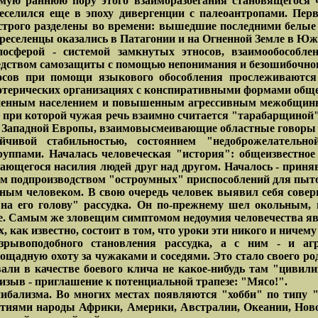
мую раннюю пору этого взаиморазбегания становящегося ч
селился еще в эпоху дивергенции с палеоантропами. Первы
 строго разделены во времени: вышедшие последними белые
ереселенцы оказались в Патагонии и на Огненной Земле в Ю
осферой - системой замкнутых этносов, взаимообособле
едством самозащиты с помощью непонимания и безошибочног
осов при помощи языкового обособления прослеживаются
эзотерических организациях с конспиративными формами общ
отненным населением и повышенным агрессивным межобщинн
 при которой чужая речь взаимно считается "тарабарщиной"
ах Западной Европы, взаимовысмеивающие областные говоры
ойчивой стабильностью, состоянием "недоброжелатель
уппами. Началась человеческая "история": общеизвестно
ющегося насилия людей друг над другом. Началось - приняв
м подпроизводством "остроумных" приспособлений для пыто
нным человеком. В свою очередь человек выявил себя сове
 на его голову" рассудка. Он по-прежнему шел окольным,
е. Самым же зловещим симптомом недоумия человечества яв
 как известно, состоит в том, что уроки эти никого и ничему
зрывоподобного становления рассудка, а с ним - и аг
ощадную охоту за чужаками и соседями. Это стало своего ро
вали в качестве боевого клича не какое-нибудь там "циви
изыв - приглашение к потенциальной трапезе: "Мясо!".
ибализма. Во многих местах появляются "хобби" по типу 
тиями народы Африки, Америки, Австралии, Океании, Новой