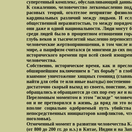
супергенный комплекс, обуславливающий данны
К сожалению, человечество легкомысленно под
расовых теорий, оголтелое неприятие физиол
кардинальных различий между людьми. И если
общественной неразвитостью, то между порядочн
они даже и одной национальности. Люди могут б
среди людей было в процентном отношении гор
глубь веков и тысячелетий мысленно переносит
человеческие жертвоприношения, в том числе и 
мире, а пацифизм считался (и многими до сих 
исторического времени при всей своей изощре
человечества.
Собственно, историческое время, как и прес
обширнейшим включением в "их борьбу" в гло
взаимное уничтожение хищных гоминид (главны
найти для себя те или иные выгоды) постепенно
достаточно скорый выход из своего, поистине, 
обращались и обращаются до сих пор ему же и на
Переломным моментом в этом "исходе" человече
он и не претворился в жизнь, да вряд ли это 
вполне социально одобряемый путь убийства
непосредственных инициаторов конфликтов, что
поголовья).
Отмеченный момент в развитии человечества К. 
(от 800 до 200 гг. до н.э.) в Китае, Индии и на