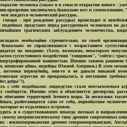
крытие человека (также и в смысле открытия нового - уже 
нии-прозрении заключалось буквально все: и самоосознание,
а чем зиждется человеческий рассудок.
 говоря - при рождении рассудка) происходит и неизбежн
бе подобных предстают перед рассудочным человеком на до
личайшим трагическим заблуждением человечества, вид
роисходило необычайно стремительно, по своей организа
квально: не справлявшиеся с возрастанием суггестивно
идатах на поедание. (Хотя, возможно, некоторым популя
том суггестивного воздействия "гонщиков", "сойти с трасс
 гипертрофированной наивностью. Именно такими ранними 
ии, японские айны, индейцы Южной Америки.) В этом меха
потомки первоубийц, они-то и не давали никакой возмо
ртоносная агрессия не прекращалась, и постоянно требо
ез добра"!).
ь с себе подобными: людоедство стало неотъемлемым атри
 сообществ. Именно этим и объясняется дисперсия, расс
к обитанию территорий Земного шара. За несколько тысяче
бным, разбегающееся само от себя, первобытное человечес
которые из отдаленных островов.
удить и о существовавших некогда потоках и направлени
 своему антропологическому типу древнее современных азиат
ких - южноамериканские древнее североамериканских. Авст