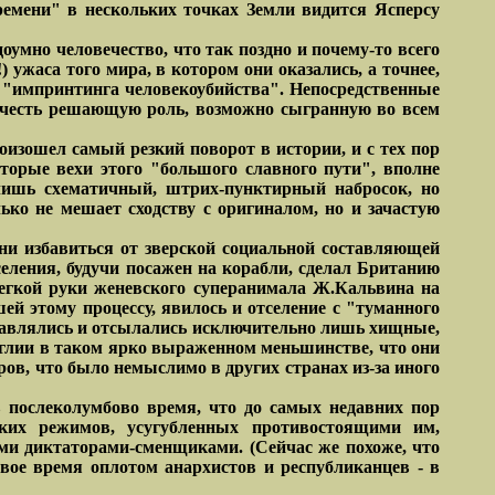
времени" в нескольких точках Земли видится Ясперсу
оумно человечество, что так поздно и почему-то всего
 ужаса того мира, в котором они оказались, а точнее,
а "импринтинга человекоубийства". Непосредственные
 учесть решающую роль, возможно сыгранную во всем
роизошел самый резкий поворот в истории, и с тех пор
оторые вехи этого "большого славного пути", вполне
лишь схематичный, штрих-пунктирный набросок, но
ько не мешает сходству с оригиналом, но и зачастую
ни избавиться от зверской социальной составляющей
еления, будучи посажен на корабли, сделал Британию
егкой руки женевского суперанимала Ж.Кальвина на
й этому процессу, явилось и отселение с "туманного
тправлялись и отсылались исключительно лишь хищные,
нглии в таком ярко выраженном меньшинстве, что они
ров, что было немыслимо в других странах из-за иного
 послеколумбово время, что до самых недавних пор
ских режимов, усугубленных противостоящими им,
и диктаторами-сменщиками. (Сейчас же похоже, что
свое время оплотом анархистов и республиканцев - в