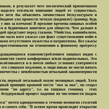
аков, в результате чего зоологический примитивизм
и надолго отвлекли внимание людей от сущностных,
то хотя бы объяснить личностным бескультурьем и
ходимо уже провести четкую (видовую!) границу, будь
т у них за плечами! В прежние времена хищных особей
ым и будничным занятием для обществ. Чем дальше в
ей предстают перед глазами. Убийства, каннибализм,
авно мало кого ужасал сам факт существования войн в
аком отсутствием мужества и патриотизма. Все ужасы
торостепенными по отношению к фоновому прогрессу
прекращающимся взаимоистреблением хищных видов с
шинстве своем конформных и/или подневольных. Это
посабливаются и в почти любых условиях ухитряются
 это слишком медленно, и люди никак не могли начать
ловечества с неизбежностью печальной закономерности
ости, первый легальный лозунг нехищных людей. Хотя
щный принцип кровной мести "око за око", он создал
пени "по адресу", т.е. на хищных гоминид - этих
 безудержный процесс падения их численности (падеж
еся" почти одновременно в течение немногих столетий
тия и самого себя. "В осевое время происходит открытие