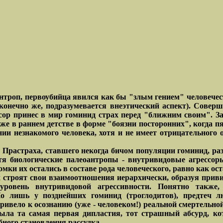
нтроп, первоубийца явился как бы "злым гением" человечеств
, конечно же, подразумевается внеэтический аспект). Сове
сор принес в мир гоминид страх перед "ближним своим". За
же в раннем детстве в форме "боязни посторонних", когда 
и незнакомого человека, хотя и не имеет отрицательного 
го Прастраха, ставшего некогда бичом популяции гоминид, р
отя биологические палеоантропы - внутривидовые агрессор
ки их остались в составе рода человеческого, равно как ос
роят свои взаимоотношения иерархически, образуя привилег
 уровень внутривидовой агрессивности. Понятно также
о лишь у позднейших гоминид (троглодитов), предтеч лю
ривело к осознанию (уже - человеком!) реальной смертельной
 была та самая первая дипластия, тот страшный абсурд, 
бного становления рассудка.