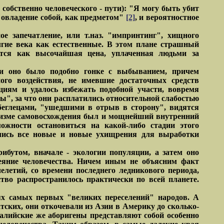
собственно человеческого - пути): "Я могу быть убит
 "овладение собой, как предметом"
[2]
, и вероятностное
ое запечатление, или т.наз. "импринтинг", хищного
лгие века как естественные. В этом плане страшный
ится как высочайшая цена, уплаченная людьми за
ции оно было подобно гонке с выбыванием, причем
го воздействия, не имевшие достаточных средств
циям и удалось избежать подобной участи, вовремя
ы", за что они расплатились относительной слабостью
беглецами, "ушедшими в отрыв в сторону", видятся
низме самовосхождения был и мощнейший внутренний
жности остановиться на какой-либо стадии этого
вались все новые и новые ухищрения для выработки
бутом, вначале - экологии популяции, а затем оно
еяние человечества. Ничем иным не объясним факт
летий, со времени последнего ледникового периода,
тво распространилось практически по всей планете.
ях самых первых "великих переселений" народов. А
ских, они откочевали из Азии в Америку до сколько-
ралийские же аборигены представляют собой особенно