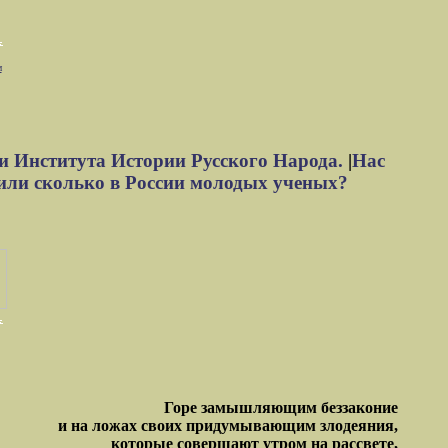
м
и Института Истории Русского Народа.
|
Нас
или сколько в России молодых ученых?
Горе замышляющим беззаконие
и на ложах своих придумывающим злодеяния,
которые совершают утром на рассвете,