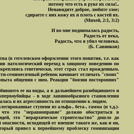
потому что есть в руке их сила!..
Ненавидите доброе, любите злое;
сдираете с них кожу их и плоть с костей их.
(Михей, 2:1, 3:2)
И во мне поднималась радость,
Радость от века,
Радость, что я убил человека.
(Б. Савинков)
а (в гегелевском оформлении этого понятия, т.е. как
ршив патологический переход к хищному поведению по
крепляясь генетически, этот страх стал врожденным.
пяти-семимесячный ребенок начинает отличать "своих"
опыта общения с ним. Реакция "боязни посторонних"
азбившего ее на виды, а в дальнейшем разобщившего и
ыпервоубийцы - в ходе лавинообразного становления
талась и их агрессивность по отношению к людям.
ированные ступени из альфа-, бета-, гамма (и т.д.)-
, что это "неравноправие" должно обостряться в
дей, это "иерархическое строительство" дошло до
 опасности, исходящей от внешне такого же, как и он,
который привел к первейшему проблеску гоминизации