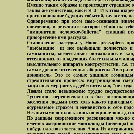
Именно таким образом и происходит страшное от
таким же существом, как и Я !!" И в этом озаре
прогнозирование будущих событий, т.е. все то, н
Одновременно при этом само-осознании (иначе
поведения, в результате которого убийства се
"импринтинг человекоубийства", ставший ве
приобретение ими рассудка.
Становление рассудка у Homo pre-sapiens п
"выбывшие" из нее выбывали полностью и бу
самозащиты, моментально оказывались в канд
отселившись от владеющих более сильным аппара
мыслительного аппарата контрсуггестии, т.е.
самые древние отселенцы: аборигены Австрал
движитель. Это те самые хищные гоминиды, 
стремительного процесса: внутривидовая сме
защитных мер (вот уж, действительно, "нет худа б
Людям стало невыносимо трудно сосуществоват
"успешно" перекочевало и в быт возникающих
заселения людьми всех хоть как-то пригодных 
обуреваемое страхом и ненавистью к себе подо
Незанятыми остались лишь полярные зоны да не
По данным современного расоведения можно с
именно: американские монголоиды (индейцы) по
нибудь плотного заселения Азии. Из американс