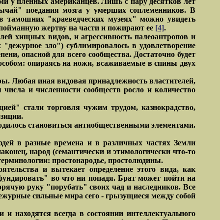
и у пленных американцев. Лишь с пару десятков лет
ычай" поедания мозга у умерших соплеменников. В
в тамошних "краеведческих музеях" можно увидеть
пойманную жертву на части и пожирают ее
[4]
.
лей хищных видов, и агрессивность палеоантропов и
х "дежурное зло") сублимировалось в удовлетворение
пени, опасной для всего сообщества. Достаточно будет
собом: опираясь на ножи, всаживаемые в спины двух
ры. Любая иная видовая принадлежность властителей,
 числа и численности сообществ росло и количество
цией" стали торговля чужим трудом, казнокрадство,
зиции.
одилось становиться антиобщественными элементами.
дей в разные времена и в различных частях Земли
 наконец, народ (семантически и этимологически что-то
терминологии: простонародье, простолюдины.
ятельства и вытекает определение этого вида, как
ффундировать" во что ни попадя. Брат может пойти на
горячую руку "порубать" своих чад и наследников. Все
дежурные сильные мира сего - грызущиеся между собой
 и находятся всегда в состоянии интеллектуального