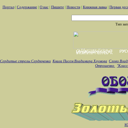
Портал
|
Содержание
|
О нас
|
Пишите
|
Новости
|
Книжная лавка
|
Первая дес
Тип за
Сердитые стрелы Сердюченко
Книга Писем Владимира Хлумова
Слово Влад
Отрошенко
"Класс
Ю