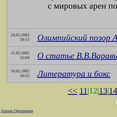
с мировых арен п
24.02.2002
Олимпийский позор 
20:15
21.02.2002
О статье В.В.Варав
16:04
18.02.2002
Литература и бокс
16:22
<<
11
|12|
13
|
1
Архив Обозрения