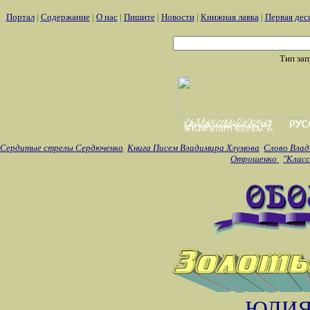
Портал
|
Содержание
|
О нас
|
Пишите
|
Новости
|
Книжная лавка
|
Первая дес
Тип за
Сердитые стрелы Сердюченко
Книга Писем Владимира Хлумова
Слово Влад
Отрошенко
"Класс
ЮЛИЯ