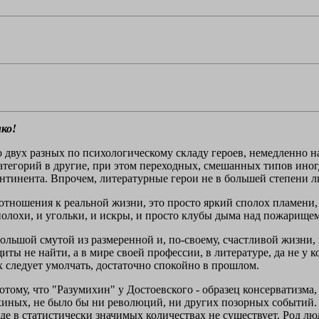
ко!
о двух разных по психологическому складу героев, немедленно 
атегорий в другие, при этом переходных, смешанных типов иног
нтинента. Впрочем, литературные герои не в большей степени л
отношения к реальной жизни, это просто яркий сполох пламени, 
олохи, и угольки, и искры, и просто клубы дыма над пожарищем 
льшой смутой из размеренной и, по-своему, счастливой жизни, 
щиты не найти, а в мире своей профессии, в литературе, да не у 
 следует умолчать, достаточно спокойно в прошлом.
ому, что "Разумихин" у Достоевского - образец консерватизма,
хиных, не было бы ни революций, ни других позорных событий. 
де в статистически значимых количествах не существует. Род л