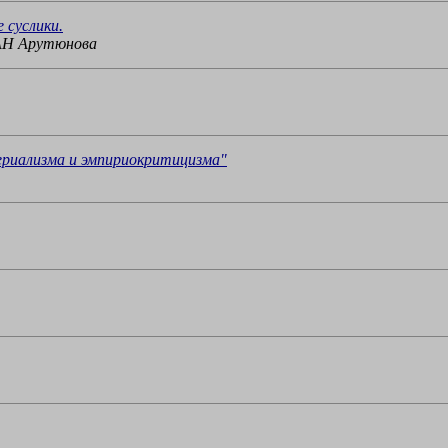
 суслики.
АН Арутюнова
риализма и эмпириокритицизма"