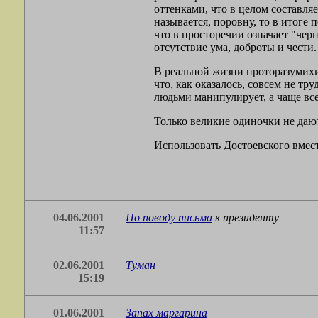
оттенками, что в целом составляе
называется, поровну, то в итоге
что в просторечии означает "черн
отсутствие ума, доброты и чести. 
В реальной жизни проторазумихи
что, как оказалось, совсем не т
людьми манипулирует, а чаще все
Только великие одиночки не дают
Использовать Достоевского вмест
04.06.2001
По поводу
письма
к президенту
11:57
02.06.2001
Туман
15:19
01.06.2001
Запах маргарина