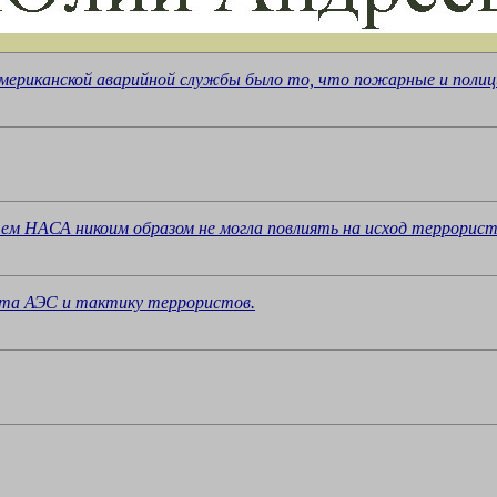
ериканской аварийной службы было то, что пожарные и полиция
м НАСА никоим образом не могла повлиять на исход террорист
ста АЭС и тактику террористов.