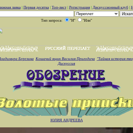
ижная лавка
|
Первая десятка
|
Топ-лист
|
Регистрация
|
Дискуссионный клуб
|
Н
Тип запроса:
"И"
"Или"
Владимира Березина
Кошачий ящик Василия Пригодича
"Тайная история тв
Дискуссия
ЮЛИЯ АНДРЕЕВА