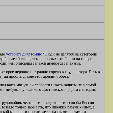
надо
устроить дихотомию
? Люди не делятся на категории,
да бывает больше, чем основных, особенно на севере
юди, чем описания запахов являются запахами.
которое неровно и страшно горело в груди автора. Есть в
- да простится мне этот древний образ.
поддался минутной слабости искать защиты не в самой
кого-нибудь, а у великого Достоевского, рядом с которым
 трудолюбия, честности и надежности, если бы Россия
Не надо только забывать, что никаких разумихиных, а
юдской мерцает и переливается разными цветами и