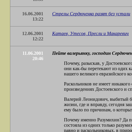
16.06.2001
Стрелы Сердюченко разят без устали
13:22
12.06.2001
Катаев, Утесов, Пресли и Макаревич
12:22
11.06.2001
Пейте валерьянку, господин Сердючен
20:46
Почему, разыскав, у Достоевског
они как-бы перетекают из одих к
нашего великого евразийского ко
Раскольников не имеет никакого 
произведениях Достоевского и сп
Валерий Леонидович, выбитый бо
жизни, где и вправду, сегодня за
ему было по причинам, о которых
Почему именно Разумихин? Да пот
состояла из одних только разуми
равно и раскольниковых, в приро