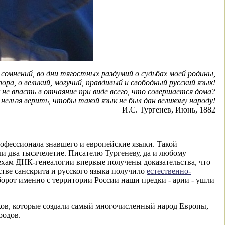
 сомнений, во дни тягостных раздумий о судьбах моей родины,
ра, о великий, могучий, правдивый и свободный русский язык!
 не впасть в отчаяние при виде всего, что совершается дома?
нельзя верить, чтобы такой язык не был дан великому народу!
И.С. Тургенев, Июнь, 1882
.
офессионала знавшего и европейские языки. Такой
ли два тысячелетие. Писателю Тургеневу, да и любому
ехам ДНК-генеалогии впервые получены доказательства, что
стве санскрита и русского языка получило
естественно-
борот именно с территории России наши предки - арии - ушли
дков, которые создали самый многочисленный народ Европы,
родов.