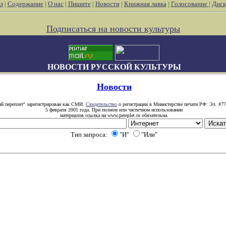
л
|
Содержание
|
О нас
|
Пишите
|
Новости
|
Книжная лавка
|
Голосование
|
Диск
Подписаться на новости культуры
НОВОСТИ РУССКОЙ КУЛЬТУРЫ
Новости
ий переплет" зарегистрирован как СМИ.
Свидетельство
о регистрации в Министерстве печати РФ: Эл. #77
5 февраля 2001 года. При полном или частичном использовании
материалов ссылка на www.pereplet.ru обязательна.
Тип запроса:
"И"
"Или"