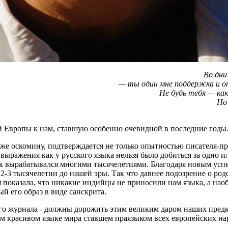
Во дни
— ты один мне поддержка и опо
Не будь тебя — как
Но 
й Европы к нам, ставшую особенно очевидной в последние годы
же оскомину, подтверждается не только опытностью писателя-пр
выражения как у русского языка нельзя было добиться за одно и
к вырабатывался многими тысячелетиями. Благодаря новым усп
2-3 тысячелетии до нашей эры. Так что давнее подозрение о род
 показала, что никакие индийцы не приносили нам языка, а нао
й его образ в виде санскрита.
кого журнала - должны дорожить этим великим даром наших пре
 красивом языке мира ставшем праязыком всех европейских на