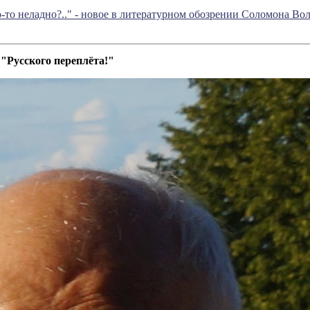
-то неладно?.." - новое в литературном обозрении Соломона В
"Русского переплёта!"