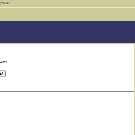
уссия
-4362 от