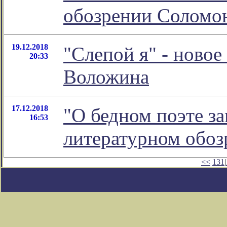
обозрении Соломо
19.12.2018
"Слепой я" - ново
20:33
Воложина
17.12.2018
"О бедном поэте за
16:53
литературном обо
<<
131
|