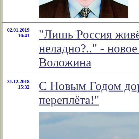
02.01.2019
"Лишь Россия живё
16:41
неладно?.." - ново
Воложина
31.12.2018
C Новым Годом дор
15:32
переплёта!"