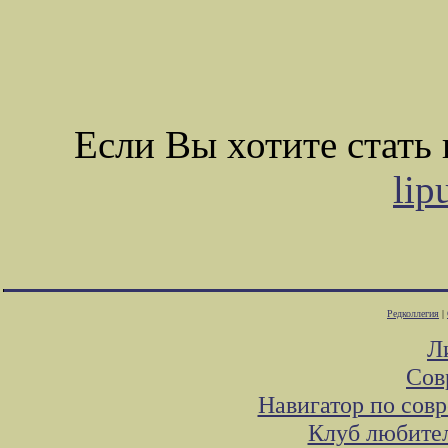
Если Вы хотите стат
lip
Редколлегия
|
Л
Сов
Навигатор по сов
Клуб любител