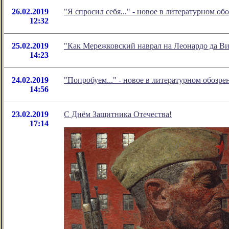
26.02.2019
"Я спросил себя..." - новое в литературном 
12:32
25.02.2019
"Как Мережковский наврал на Леонардо да В
14:23
24.02.2019
"Попробуем..." - новое в литературном обоз
14:56
23.02.2019
С Днём Защитника Отечества!
17:14