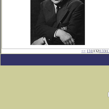
<<
131
|132|
133
|
1