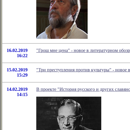
16.02.2019
"Грош мне цена" - новое в литературном обо
16:22
15.02.2019
"Три преступления против культуры" - новое
15:29
14.02.2019
В проекте "История русского и других славян
14:15