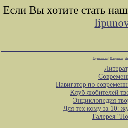
Если Вы хотите стать на
lipuno
Редколлегия
|
О журнале
|
Ав
Литера
Современ
Навигатор по современн
Клуб любителей тв
Энциклопедия тво
Для тех кому за 10: 
Галерея "Н