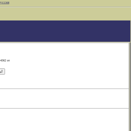
уссия
-4362 от