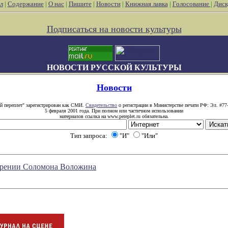
л
|
Содержание
|
О нас
|
Пишите
|
Новости
|
Книжная лавка
|
Голосование
|
Диск
Подписаться на новости культуры
НОВОСТИ РУССКОЙ КУЛЬТУРЫ
Новости
й переплет" зарегистрирован как СМИ.
Свидетельство
о регистрации в Министерстве печати РФ: Эл. #77
5 февраля 2001 года. При полном или частичном использовании
материалов ссылка на www.pereplet.ru обязательна.
Тип запроса:
"И"
"Или"
озрении Соломона Воложина