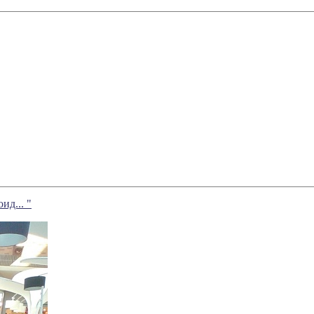
д... "