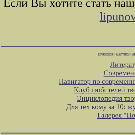
Если Вы хотите стать на
lipuno
Редколлегия
|
О журнале
|
Ав
Литера
Современ
Навигатор по современн
Клуб любителей тв
Энциклопедия тво
Для тех кому за 10: 
Галерея "Н