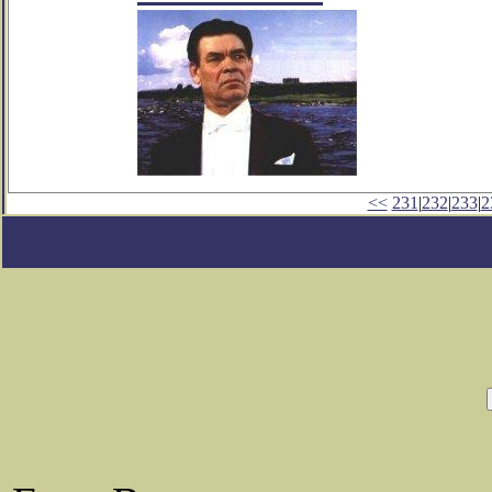
<<
231
|
232
|
233
|
2