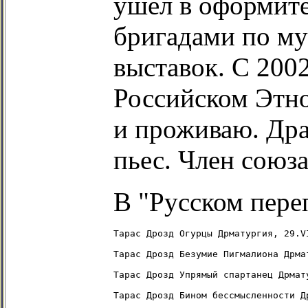
ушёл в оформите
бригадами по му
выставок. С 200
Российском Этно
и проживаю. Дра
пьес. Член союза
В "Русском пере
Тарас Дрозд Огурцы Дрматургия, 29.VI
Тарас Дрозд Безумие Пигмалиона Дрмат
Тарас Дрозд Упрямый спартанец Дрмату
Тарас Дрозд Бином бессмысленности Д