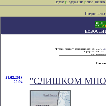
Портал
|
Содержание
|
О нас
|
Пишите
Подписатьс
НОВОСТИ 
"Русский переплет" зарегистрирован как СМИ.
Св
5 февраля 2001 года.
материалов ссы
Тип за
21.02.2013
"СЛИШКОМ МНО
22:04