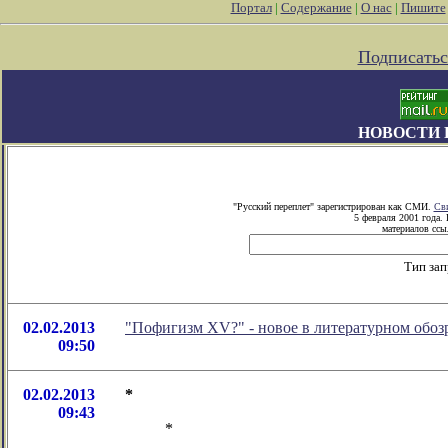
Портал
|
Содержание
|
О нас
|
Пишите
Подписатьс
НОВОСТИ 
"Русский переплет" зарегистрирован как СМИ.
Сви
5 февраля 2001 года.
материалов ссыл
Тип зап
02.02.2013
"Пофигизм XV?" - новое в литературном обо
09:50
02.02.2013
*
09:43
*