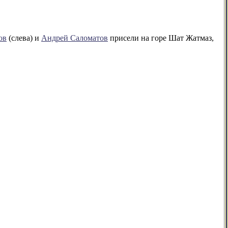
ов
(слева) и
Андрей Саломатов
присели на горе Шат Жатмаз,