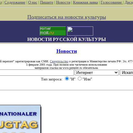
л
|
Содержание
|
О нас
|
Пишите
|
Новости
|
Книжная лавка
|
Голосование
|
Диск
Подписаться на новости культуры
НОВОСТИ РУССКОЙ КУЛЬТУРЫ
Новости
й переплет" зарегистрирован как СМИ.
Свидетельство
о регистрации в Министерстве печати РФ: Эл. #77
5 февраля 2001 года. При полном или частичном использовании
материалов ссылка на www.pereplet.ru обязательна.
Тип запроса:
"И"
"Или"