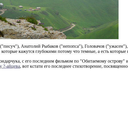
("писуч"), Анатолий Рыбаков ("непопса"), Головачов ("ужасен")
, которые кажутся глубокими потому что темные, а есть которые 
ндарчука, с его последним фильмом по "Обитаемому острову" и
у ?-айцева
, вот кстати его последнее стихотворение, посвященн