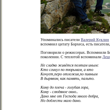
Упоминались писатели
Валерий Куклин
вспомнил цитату Борхеса, есть писатели
Поговорили о режиссерах. Вспомнили Бо
поколении. С теплотой вспоминали
Леш
Не сладко живётся поэтам иным:
Кто сгинул по тюрьмам, а кто
Кочует,перо отложив,по пивным
В дырявом, как память, пальто.
Кому до плеча - голубая гора,
Кому - слюдяное окно..
Дано мне от Господа много добра,
Но доблести мало дано.