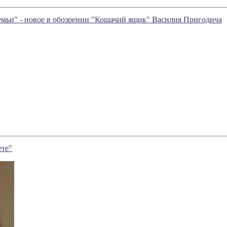
емьи" - новое в обозрении "Кошачий ящик" Василия Пригодича
ете"