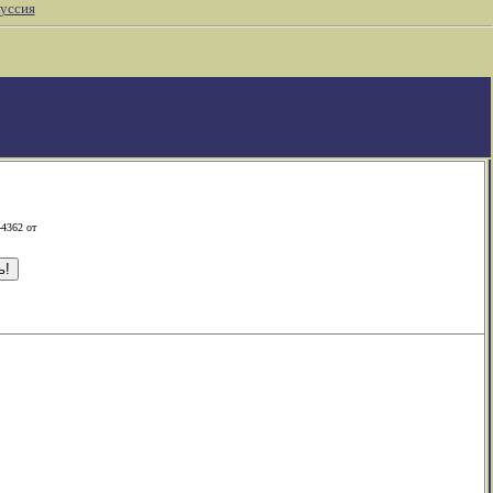
уссия
-4362 от