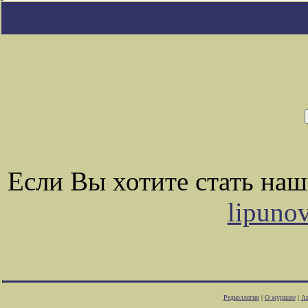
Если Вы хотите стать на
lipuno
Редколлегия
|
О журнале
|
Ав