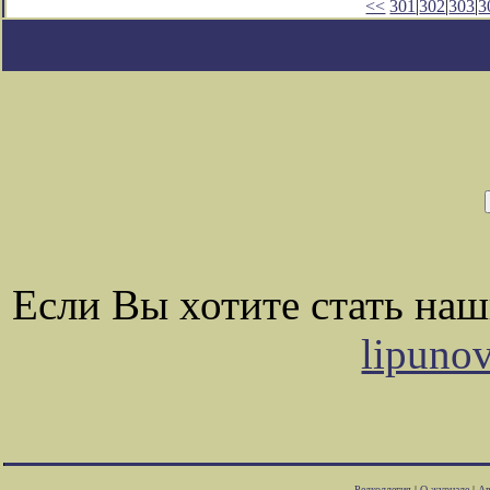
<<
301
|
302
|
303
|
3
Если Вы хотите стать на
lipuno
Редколлегия
|
О журнале
|
Ав