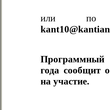
или по э
kant
10@
kant
ia
Программный 
года сообщит 
на участие.