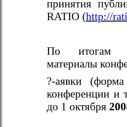
принятия публ
RATIO
(
http
://
rat
По итогам к
материалы конф
?-аявки (форма
конференции и 
до
1 октября
200