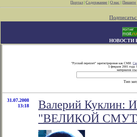
Портал
|
Содержание
|
О нас
|
Пишите
Подписатьс
НОВОСТИ 
"Русский переплет" зарегистрирован как СМИ.
Св
5 февраля 2001 года.
материалов ссы
Тип за
31.07.2008
Валерий Куклин
13:18
"ВЕЛИКОЙ СМУТ