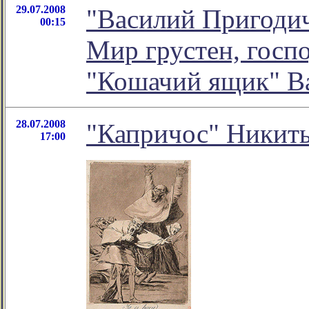
29.07.2008
"Василий Пригодич
00:15
Мир грустен, госпо
"Кошачий ящик" В
28.07.2008
"Капричос" Никит
17:00