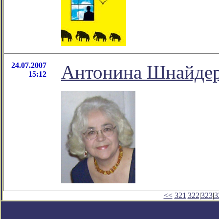
24.07.2007
Антонина Шнайдер
15:12
<<
321
|
322
|
323
|
3