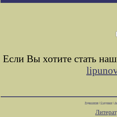
Если Вы хотите стать на
lipuno
Редколлегия
|
О журнале
|
Ав
Литера