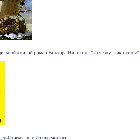
дельной книгой роман Виктора Никитина "Исчезнут как птицы"
ер-Стремякова: Из пережитого