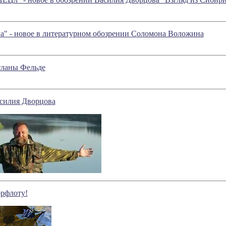
а" - новое в литературном обозрении Соломона Воложина
ланы Фельде
силия Дворцова
рфлоту!