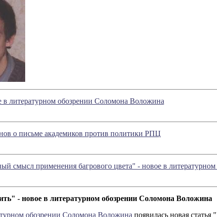
е в литературном обозрении Соломона Воложина
ов о письме академиков против политики РПЦ
ый смысл применения багрового цвета" - новое в литературно
рить" - новое в литературном обозрении Соломона Воложина
турном обозрении Соломона Воложина
появилась новая статья "