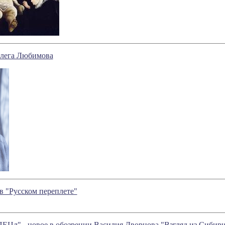
Олега Любимова
 "Русском переплете"
л" - новое в обозрении Василия Дворцова "Взгляд из Сибир