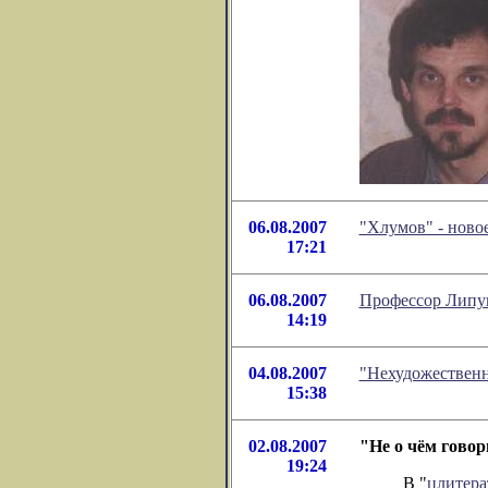
06.08.2007
"Хлумов" - ново
17:21
06.08.2007
Профессор Липун
14:19
04.08.2007
"Нехудожественн
15:38
02.08.2007
"Не о чём гово
19:24
В "
цлитера