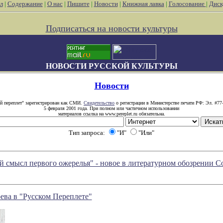
л
|
Содержание
|
О нас
|
Пишите
|
Новости
|
Книжная лавка
|
Голосование
|
Диск
Подписаться на новости культуры
НОВОСТИ РУССКОЙ КУЛЬТУРЫ
Новости
й переплет" зарегистрирован как СМИ.
Свидетельство
о регистрации в Министерстве печати РФ: Эл. #77
5 февраля 2001 года. При полном или частичном использовании
материалов ссылка на www.pereplet.ru обязательна.
Тип запроса:
"И"
"Или"
 смысл первого ожерелья" - новое в литературном обозрении 
ева в "Русском Переплете"