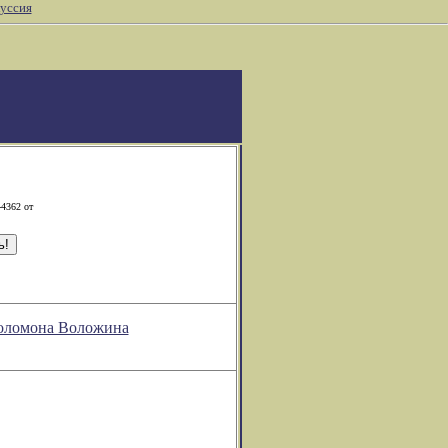
уссия
-4362 от
Соломона Воложина