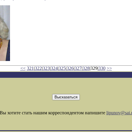
<<
321
|
322
|
323
|
324
|
325
|
326
|
327
|
328
|329|
330
>>
Вы хотите стать нашим корреспондентом напишите
lipunov@sai.