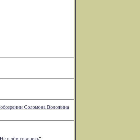
м обозрении Соломона Воложина
Не о чём говорить
".