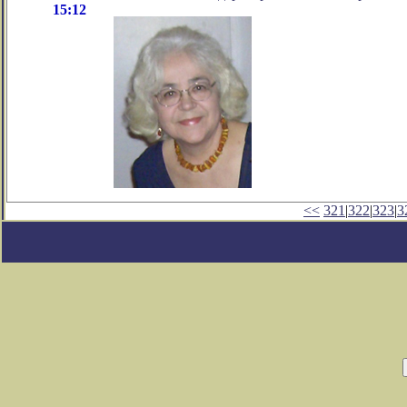
15:12
<<
321
|
322
|
323
|
3