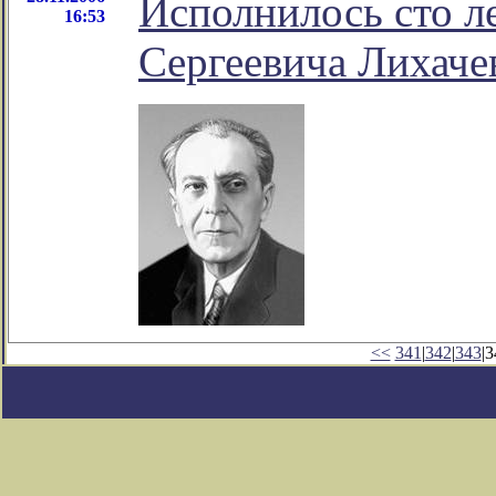
Исполнилось сто л
16:53
Сергеевича Лихаче
<<
341
|
342
|
343
|3