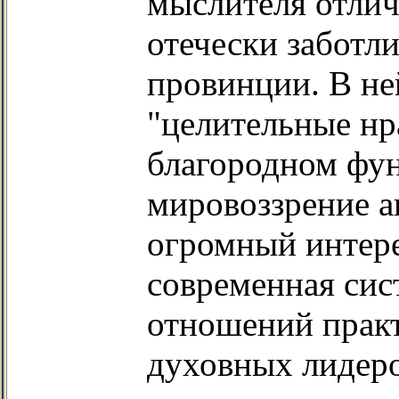
мыслителя отлич
отечески заботл
провинции. В ней
"целительные нр
благородном фун
мировоззрение а
огромный интере
современная си
отношений прак
духовных лидеро