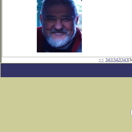
<<
341
|
342
|
343
|3