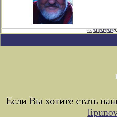
<<
341
|
342
|
343
|3
Если Вы хотите стать на
lipuno