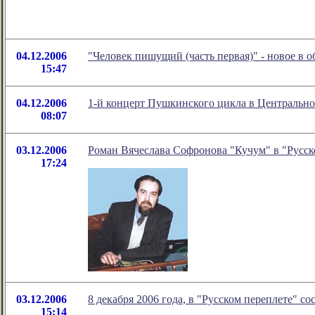
04.12.2006
"Человек пишущий (часть первая)" - новое в 
15:47
04.12.2006
1-й концерт Пушкинского цикла в Центральн
08:07
03.12.2006
Роман Вячеслава Софронова "Кучум" в "Русск
17:24
03.12.2006
8 декабря 2006 года, в "Русском переплете" с
15:14