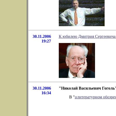
30.11.2006
К юбилею Дмитрия Сергеевича
19:27
30.11.2006
"Николай Васильевич Гоголь"
16:34
В "
цлитературном обозр