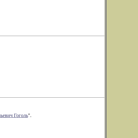
ьевич Гоголь
".