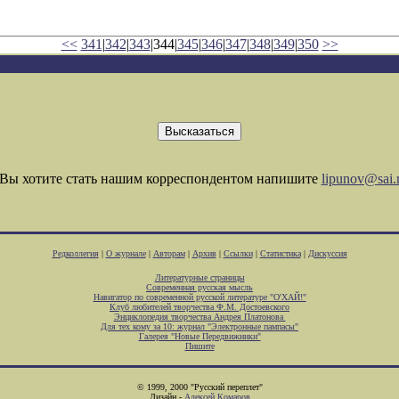
<<
341
|
342
|
343
|344|
345
|
346
|
347
|
348
|
349
|
350
>>
Вы хотите стать нашим корреспондентом напишите
lipunov@sai.
Редколлегия
|
О журнале
|
Авторам
|
Архив
|
Ссылки
|
Статистика
|
Дискуссия
Литературные страницы
Современная русская мысль
Навигатор по современной русской литературе "О'ХАЙ!"
Клуб любителей творчества Ф.М. Достоевского
Энциклопедия творчества Андрея Платонова
Для тех кому за 10: журнал "Электронные пампасы"
Галерея "Новые Передвижники"
Пишите
© 1999, 2000 "Русский переплет"
Дизайн -
Алексей Комаров