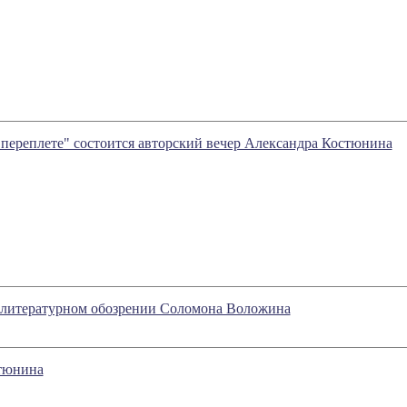
м переплете" состоится авторский вечер Александра Костюнина
 литературном обозрении Соломона Воложина
стюнина