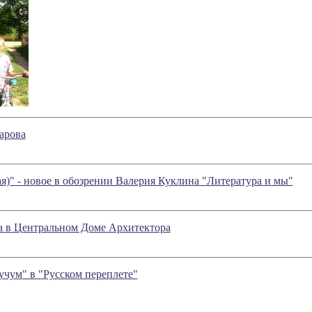
арова
я)" - новое в обозрении Валерия Куклина "Литература и мы"
а в Центральном Доме Архитектора
чум" в "Русском переплете"