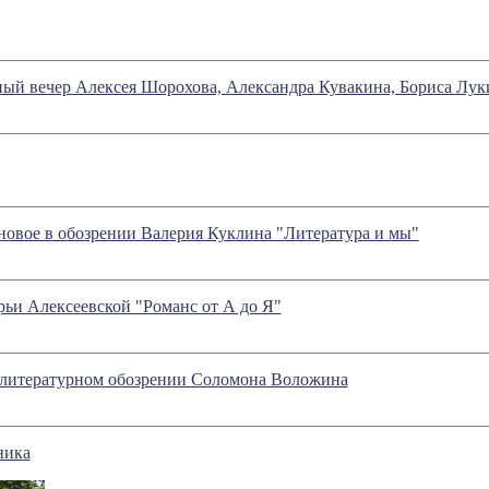
ый вечер Алексея Шорохова, Александра Кувакина, Бориса Лук
 - новое в обозрении Валерия Куклина "Литература и мы"
рьи Алексеевской "Романс от А до Я"
в литературном обозрении Соломона Воложина
ника