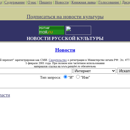
л
|
Содержание
|
О нас
|
Пишите
|
Новости
|
Книжная лавка
|
Голосование
|
Диск
Подписаться на новости культуры
НОВОСТИ РУССКОЙ КУЛЬТУРЫ
Новости
й переплет" зарегистрирован как СМИ.
Свидетельство
о регистрации в Министерстве печати РФ: Эл. #77
5 февраля 2001 года. При полном или частичном использовании
материалов ссылка на www.pereplet.ru обязательна.
Тип запроса:
"И"
"Или"
ласти