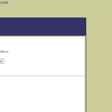
уссия
-4362 от