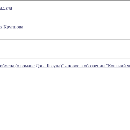
о чуда
ия Крупнова
обмена (о романе Дэна Брауна)" - новое в обозрении "Кошачий