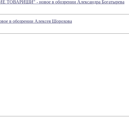
ТОВАРИЩИ" - новое в обозрении Александра Богатырева
 новое в обозрении Алексея Шорохова