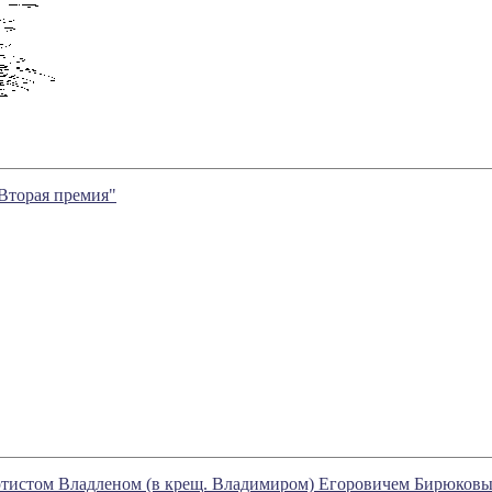
Вторая премия"
ртистом Владленом (в крещ. Владимиром) Егоровичем Бирюков