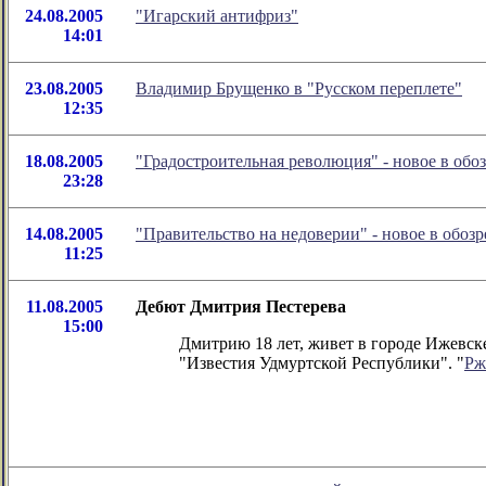
24.08.2005
"Игарский антифриз"
14:01
23.08.2005
Владимир Брущенко в "Руcском переплете"
12:35
18.08.2005
"Градостроительная революция" - новое в об
23:28
14.08.2005
"Правительство на недоверии" - новое в обо
11:25
11.08.2005
Дебют Дмитрия Пестерева
15:00
Дмитрию 18 лет, живет в городе Ижевске 
"Известия Удмуртской Республики". "
Рж