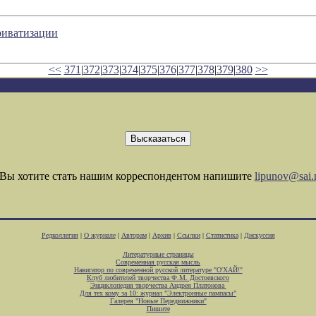
риватизации
<<
371
|
372
|
373
|
374
|
375
|
376
|
377
|
378
|
379
|
380
>>
Вы хотите стать нашим корреспондентом напишите
lipunov@sai.
Редколлегия
|
О журнале
|
Авторам
|
Архив
|
Ссылки
|
Статистика
|
Дискуссия
Литературные страницы
Современная русская мысль
Навигатор по современной русской литературе "О'ХАЙ!"
Клуб любителей творчества Ф.М. Достоевского
Энциклопедия творчества Андрея Платонова
Для тех кому за 10: журнал "Электронные пампасы"
Галерея "Новые Передвижники"
Пишите