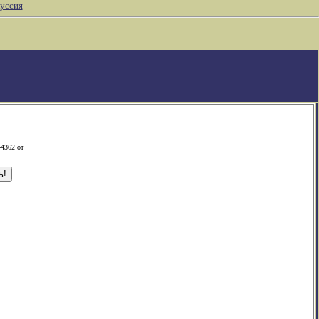
уссия
-4362 от