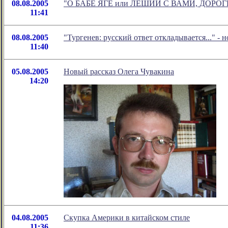
08.08.2005
"О БАБЕ ЯГЕ или ЛЕШИЙ С ВАМИ, ДОРОГИЕ 
11:41
08.08.2005
"Тургенев: русский ответ откладывается..." -
11:40
05.08.2005
Новый рассказ Олега Чувакина
14:20
04.08.2005
Скупка Америки в китайском стиле
11:36