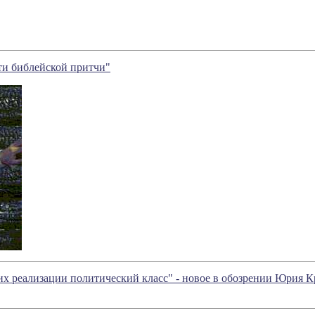
ти библейской притчи"
их реализации политический класс" - новое в обозрении Юрия 