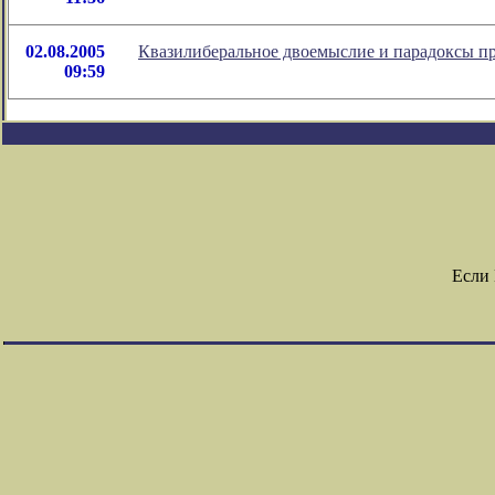
02.08.2005
Квазилиберальное двоемыслие и парадоксы п
09:59
Если 