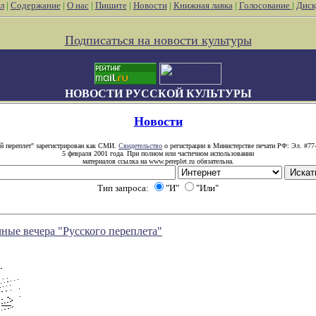
л
|
Содержание
|
О нас
|
Пишите
|
Новости
|
Книжная лавка
|
Голосование
|
Диск
Подписаться на новости культуры
НОВОСТИ РУССКОЙ КУЛЬТУРЫ
Новости
й переплет" зарегистрирован как СМИ.
Свидетельство
о регистрации в Министерстве печати РФ: Эл. #77
5 февраля 2001 года. При полном или частичном использовании
материалов ссылка на www.pereplet.ru обязательна.
Тип запроса:
"И"
"Или"
ные вечера "Русского переплета"