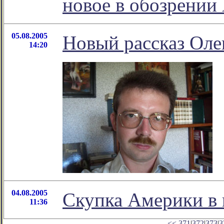
новое в обозрении
05.08.2005
Новый рассказ Оле
14:20
04.08.2005
Скупка Америки в 
11:36
<<
371
|
372
|
373
|
3