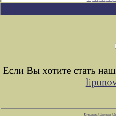
Если Вы хотите стать на
lipuno
Редколлегия
|
О журнале
|
Ав