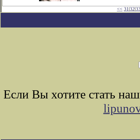
<<
31
|
32
|
3
Если Вы хотите стать на
lipuno