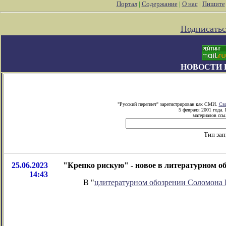
Портал
|
Содержание
|
О нас
|
Пишите
Подписатьс
НОВОСТИ 
"Русский переплет" зарегистрирован как СМИ.
Сви
5 февраля 2001 года.
материалов ссыл
Тип зап
25.06.2023
"Крепко рискую" - новое в литературном 
14:43
В "
цлитературном обозрении Соломона