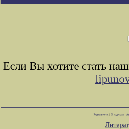
Если Вы хотите стать на
lipuno
Редколлегия
|
О журнале
|
Ав
Литера