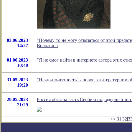
03.06.2023
"Почему-то не могу отвязаться от этой преда
14:27
Воложина
01.06.2023
"Я не смог найти в интернете автора этих ст
10:40
31.05.2023
"Не-до-по-нятность" - новое в литературном
19:20
29.05.2023
Россия обязана взять Сербию под ядерный зонт
21:29
<<
31
|
32
|
3