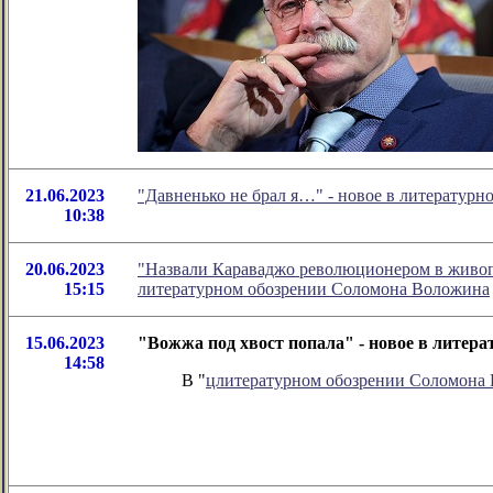
21.06.2023
"Давненько не брал я…" - новое в литератур
10:38
20.06.2023
"Назвали Караваджо революционером в живопи
15:15
литературном обозрении Соломона Воложина
15.06.2023
"Вожжа под хвост попала" - новое в литер
14:58
В "
цлитературном обозрении Соломона