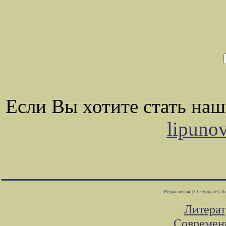
Если Вы хотите стать на
lipuno
Редколлегия
|
О журнале
|
Ав
Литера
Современ