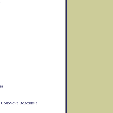
а
на
ии Соломона Воложина