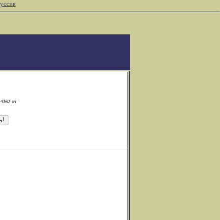
уссия
-4362 от