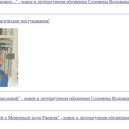
 можно..." - новое в литературном обозрении Соломона Воложин
агические постукивания"
Высоцкий" - новое в литературном обозрении Соломона Воложи
ией о Мемориале подо Ржевом" - новое в литературном обозрен