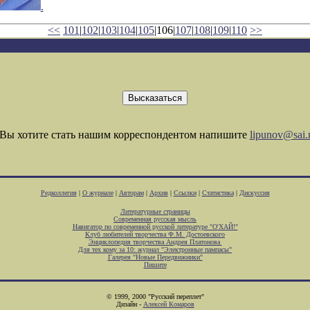
.
<<
101
|
102
|
103
|
104
|
105
|106|
107
|
108
|
109
|
110
>>
Вы хотите стать нашим корреспондентом напишите
lipunov@sai.
Редколлегия
|
О журнале
|
Авторам
|
Архив
|
Ссылки
|
Статистика
|
Дискуссия
Литературные страницы
Современная русская мысль
Навигатор по современной русской литературе "О'ХАЙ!"
Клуб любителей творчества Ф.М. Достоевского
Энциклопедия творчества Андрея Платонова
Для тех кому за 10: журнал "Электронные пампасы"
Галерея "Новые Передвижники"
Пишите
© 1999, 2000 "Русский переплет"
Дизайн -
Алексей Комаров