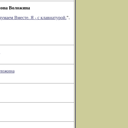
омона Воложина
умаем Вместе. Я - с клавиатурой.
".
а
оложина