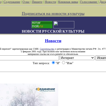
л
|
Содержание
|
О нас
|
Пишите
|
Новости
|
Книжная лавка
|
Голосование
|
Диск
Подписаться на новости культуры
НОВОСТИ РУССКОЙ КУЛЬТУРЫ
Новости
й переплет" зарегистрирован как СМИ.
Свидетельство
о регистрации в Министерстве печати РФ: Эл. #77
5 февраля 2001 года. При полном или частичном использовании
материалов ссылка на www.pereplet.ru обязательна.
Тип запроса:
"И"
"Или"