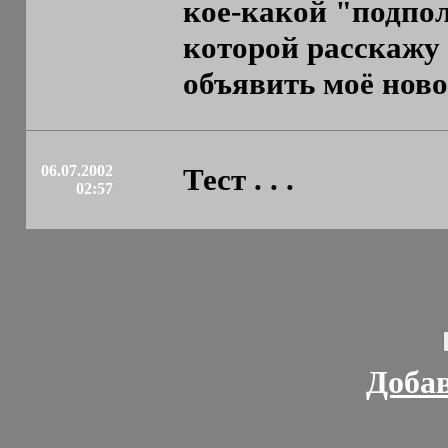
кое-какой "подпол
которой расскажу 
объявить моё новое 
06.07.2002
Тест . . .
02:57
Доба