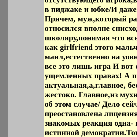
в пиджаке и юбке/И даже
Причем, муж,который раб
относился вполне снисх
школяру,понимая что все
как girlfriend этого мал
маил,естественно на уов
все это лишь игра И вот 
ущемленных правах! А по
актуальная,а,главное, б
жестоко. Главное,из мух
об этом случае/ Дело сей
преостановлена лицензия
знакомых реакция одна-
истинной демократии.Тог