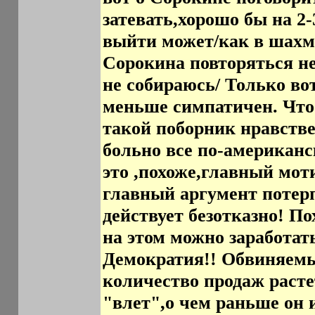
затевать,хорошо бы на 2-
выйти может/как в шахма
Сорокина повторяться не 
не собираюсь/ Только вот
меньше симпатичен. Что-
такой поборник нравстве
больно все по-американс
это ,похоже,главный мот
главный аргумент потер
действует безотказно! П
на этом можно заработат
Демократия!! Обвиняемый
количество продаж раст
"влет",о чем раньше он и