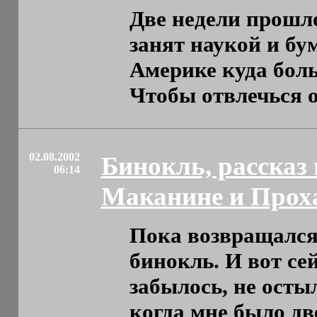
Две недели прошло
занят наукой и б
Америке куда боль
Чтобы отвлечься от 
02.08.2002
Бинокль, рассказ 
06:14
Маканине и Прох
Пока возвращался
бинокль. И вот се
забылось, не осты
когда мне было две