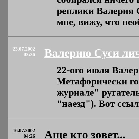
реплики Валерия С
мне, вижу, что необ
23.07.2002
Валерию Суси лич
03:36
22-ого июля Валер
Метафорически го
журнале" ругатель
"наезд"). Вот ссылк
16.07.2002
Аще кто зовет...
04:26