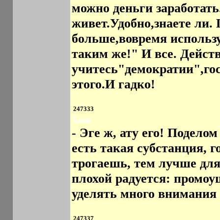
можно деньги заработать
живет.Удобно,знаете ли.
больше,вовремя использу
таким же!" И все. Действ
учитесь"демократии",гос
этого.И гадко!
247333
Барин
- Эге ж, ату его! Подело
есть такая субстанция, г
трогаешь, тем лучше для
плохой радуется: промоу
уделять много внимания 
247337