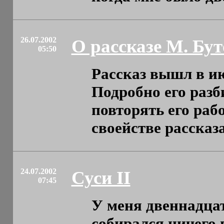
26.07.2002
О рассказе М. Бут
05:50
Рассказ вышл в и
Подробно его разб
повторять его рабо
своействе рассказа, 
24.07.2002
Суси II
07:45
У меня двеннадцат
собирался ничего 