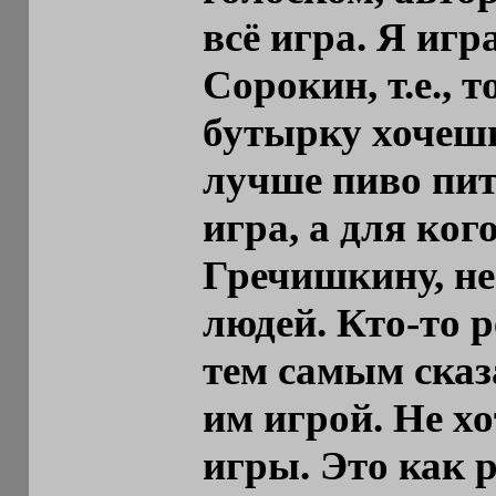
всё игра. Я игр
Сорокин, т.е., т
бутырку хочешь
лучше пиво пить
игра, а для ког
Гречишкину, не
людей. Кто-то р
тем самым сказа
им игрой. Не хо
игры. Это как р