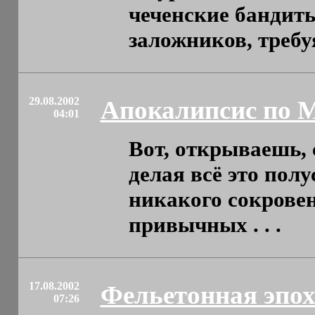
чеченские бандит
заложников, требуя 
29.08.2002
Апокалипсис по 
04:01
Вот, открываешь,
делая всё это пол
никакого сокровен
привычных . . .
17.08.2002
Фельетонная эпо
07:26