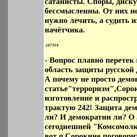
сатанисты. Споры, диск
бессмысленны. От них н
нужно лечить, а судить и
начётчика.
247314
Линда
- Вопрос плавно перетек
область защиты русской 
А почему не просто демо
статье"терроризм",Сорок
изготовление и распрост
трактую 242! Защита дем
ли? И демократии ли? О 
сегоднешней "Комсомолке
вот о Сорокине поговори