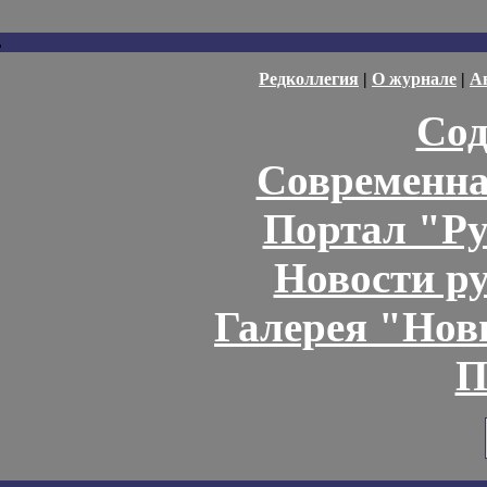
Редколлегия
|
О журнале
|
А
Сод
Современна
Портал "Ру
Новости р
Галерея "Но
П