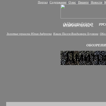
Портал
|
Содержание
|
О нас
|
Пишите
|
Новости
|
К
Золотые прииски Юлия Андреева
Книга Писем Владимира Хлумова
Обоз
ОБОЗРЕН