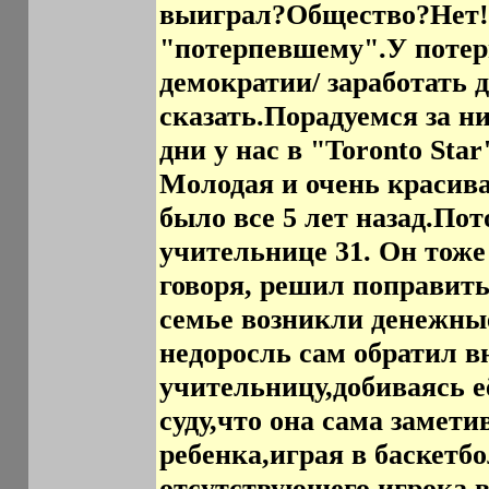
выиграл?Общество?Нет!С
"потерпевшему".У потерп
демократии/ заработать
сказать.Порадуемся за н
дни у нас в "Toronto Sta
Молодая и очень красива
было все 5 лет назад.Пот
учительнице 31. Он тоже
говоря, решил поправить
семье возникли денежные
недоросль сам обратил 
учительницу,добиваясь е
суду,что она сама замет
ребенка,играя в баскетб
отсутствующего игрока,в