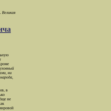
. Великая
ича
льную
т
кроме
духовный
ами, ни
 народа,
ив, в
ько
обще не
как
 мировой