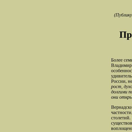
(Публику
Пр
Более сем
Владимир 
особеннос
удивитель
России, н
рост, дух
долгими п
они откры
Вернадски
частности
столетий.
существов
воплощени