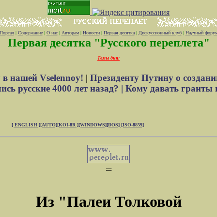
Портал
|
Содержание
|
О нас
|
Авторам
|
Новости
|
Первая десятка
|
Дискуссионный клуб
|
Научный фору
Первая десятка "Русского переплета"
Темы дня:
 в нашей Vselennoy!
|
Президенту Путину о создани
сь русские 4000 лет назад? |
Кому давать гранты 
[ ENGLISH ]
[AUTO]
[KOI-8R ]
[WINDOWS]
[DOS]
[ISO-8859]
═
Из "Палеи Толковой