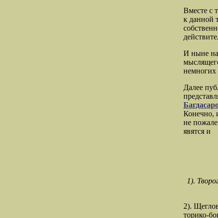
Вместе с 
к данной 
собственн
действите
И ныне на
мыслящего
немногих 
Далее пуб
представл
Багдасар
Конечно, и
не пожале
явятся и
1). Творо
2). Щегло
торико-бо