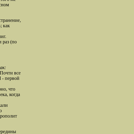
сном
странение,
; как
иг.
 раз (по
ак:
 Почти все
I - первой
но, что
ека, когда
жали
о
трополит
середины