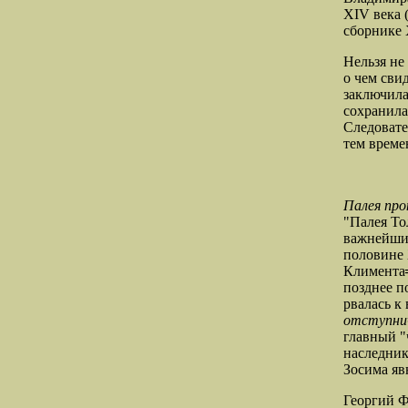
XIV века 
сборнике X
Нельзя не
о чем сви
заключила
сохранила
Следоват
тем време
Палея про
"Палея То
важнейшие
половине 
Климента
позднее 
рвалась к
отступни
главный "
наследник
Зосима яв
Георгий Ф