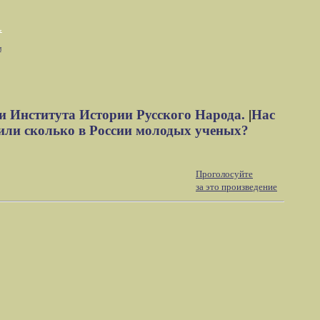
м
и Института Истории Русского Народа.
|
Нас
или сколько в России молодых ученых?
Проголосуйте
за это произведение