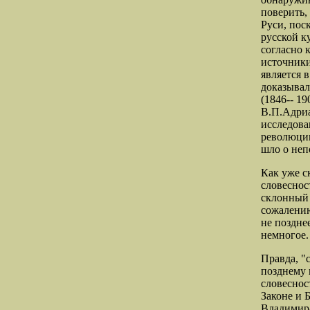
поверить,
Руси, пос
русской к
согласно 
источники
является 
доказывал
(1846-- 1
В.П.Адриа
исследов
революции 
шло о не
Как уже с
словеснос
склонный 
сожалению
не позднее
немногое.
Правда, "
позднему 
словесност
Законе и 
Владимира