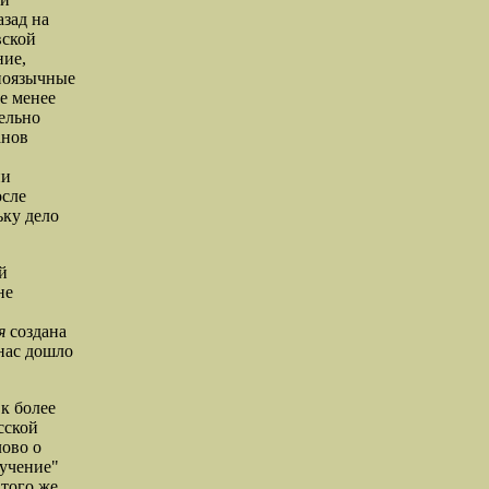
азад на
вской
ние,
иноязычные
е менее
ельно
анов
ни
осле
ьку дело
й
не
я
создана
 нас дошло
к более
сской
лово о
оучение"
 того же