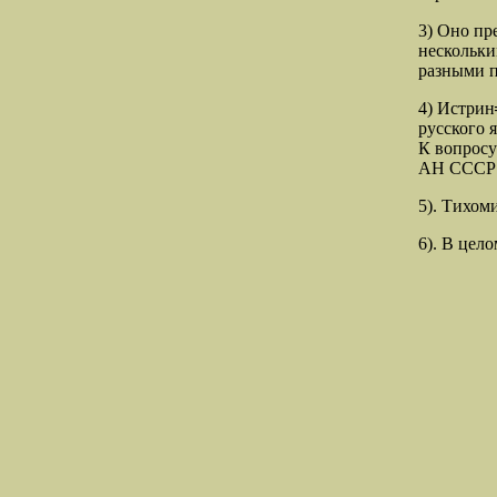
3) Оно пр
нескольки
разными п
4) Истри
русского 
К вопросу
АН СССР п
5). Тихом
6). В цел