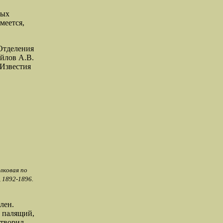
ных
меется,
Отделения
йлов А.В.
 Известия
лковая по
., 1892-1896.
лен.
ь палящий,
отворил