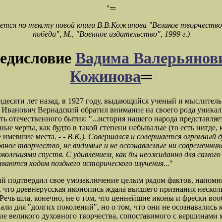
"═
ется по тексту новой книги В.В.Кожинова "Великое творчество
победа", М., "Военное издательство", 1999 г.)
едисловие
Вадима Валерьянов
Кожинова
═
идесяти лет назад, в 1927 году, выдающийся ученый и мыслитель
Иванович Вернадский обратил внимание на своего рода уника
ть отечественного бытия: "...история нашего народа представляе
ные черты, как будто в такой степени небывалые (то есть нигде, 
е имевшие места. - -
В.К.). Совершался и совершается огромный 
овное творчество, не видимые и не осознаваемые ни современник
околениями спустя. С удивлением, как бы неожиданно для самого
ваются ходом позднего исторического изучения...
"
й подтвердил свое умозаключение целым рядом фактов, напомн
, что древнерусская иконопись ждала высшего признания нескол
 Речь шла, конечно, не о том, что ценнейшие иконы и фрески во
али для "долгих поколений", но о том, что они не осознавались 
е великого духовного творчества, сопоставимого с вершинами