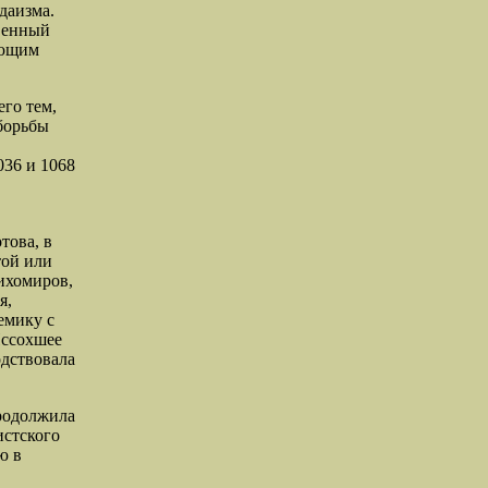
даизма.
твенный
ающим
го тем,
 борьбы
036 и 1068
това, в
той или
ихомиров,
я,
емику с
Иссохшее
одствовала
продолжила
истского
ю в