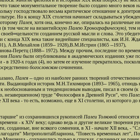
 что такое монументальное творение было создано много веков н
кольку господствовало весьма критическое отношение к допетро
ультуре. Но к концу XIX столетия начинает складываться убежде
которому
Палея,
хотя она, конечно же, опиралась на различные 
 (в том числе на византийскую
Палею Хронографическую),
тем н
в своей═
цельности созданием русской мысли и слова. Это убедит
и с конца XIX века такие виднейшие специалисты, как И.Н. Жд
901), А.В.Михайлов (
1859-- 1928),
В.М.Истрин (1865 --1937),
нова-Перетц (1888-- 1972). Между прочим, последние по време
ания
Палеи
были опубликованы в академических изданиях уже п
- в 1920-х годах (4), но затем ее изучение прекратилось, поскол
посредственно
богословском
сочинении.
казано,
Палея
-- одно из наиболее ранних творений отечественно
ти. Выдающийся историк М.Н.Тихомиров (1893-- 1965), отнюдь 
к необоснованным и тенденциозным выводам, писал в своем (к
, незавершенном) труде "Философия в Древней Руси", что
Пале
 XII века - то есть, возможно, еще в XI столетии, из которого до
старшие" из сохранившихся рукописей
Палеи Толковой
относятся 
времени - к XIV веку; однако ведь и другие великие творения ру
и, созданные, вне всякого сомнения, в XI - начале XII века, - "С
Благодати" Митрополита
Илариона, "Повесть временных лет", П
 Мономаха - сохранились только в списках, сделанных не ранее