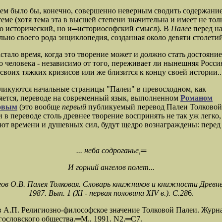
тем было бы, конечно, совершенно неверным сводить содержани
теме (хотя тема эта в высшей степени значительна и имеет не тол
о исторический, но и═
историософский смысл). В
Палее
перед н
льно своего рода энциклопедия, созданная около девяти столетий
стало время, когда это творение может и должно стать достояни
 человека - независимо от того, переживает ли нынешняя Росси
своих тяжких кризисов или же близится к концу своей истории..
ликуются начальные страницы "Палеи
" в превосходном, как
яется, переводе на современный язык, выполненном
Романом
овым
(это вообще
первый
публикуемый перевод Палеи Толковой
 в переводе столь древнее творение воспринять не так уж легко, 
ют времени и душевных сил, будут щедро вознаграждены: перед
... неба содроганье,═
И горний ангелов полет...
гов О.В. Палея Т
олковая. Словарь книжников и книжности Древн
1987. Вып. 1 (XI - первая половина XIV в
.). С.28
6.
в А.П. Религиозно-философское значение Т
олковой Палеи. Журн
гословского общества.═
М., 19
91. N2.═
C7.