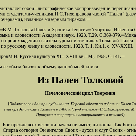
едставляет собой═
литографическое воспроизведение переписан
ми сту
дентами-учениками
Н.С.Тихонравова частей "Палеи" (разу
очерками), изданное мизерным тиражом.═
н═
В.М. Толковая Палея и Хроника Георгия═
Амартола. Известия 
языка и слов
есности Академии наук. 1923. Т
.29
. С.369-379
,═
Миха
 о происхождении и литературных источниках Толковой Палеи.
о русскому языку и словесности. 1928. Т. 1. Кн.1. с. XV-XXIII.
ировМ.Н. Русская культура XI-- XVIII вв.═
М., 1968. С.141.═
ом ее объем близок к объему данной моей книги.
Из Палеи Толковой
Нечеловеческий цикл Творения
(
Подзаголовок дан при публикации. Перевод сделан по изданию: Палея То
списку, сделанному в Коломне в 1406 г. (Труд учеников═
Н.С.Тихонравова. М
)
Пропуски и сокра
щения оговариваются в тексте)
Бог прежде всех веков ни начала не имеет, ни конца. Так Бог си
Сперва сотворил Он ангелов Своих - духов и слуг Своих - огн
как блаженный Давид написал в 103-м псалме. Десять чинов с