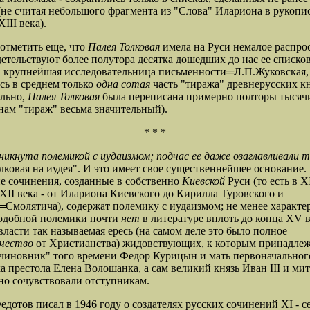
(не считая небольшого фрагмента из "Слова" Илариона в рукопи
III века).
 отметить еще, что
Палея Толковая
имела на Руси немалое распро
детельствуют более полутора десятка дошедших до нас ее списков
 крупнейшая исследовательница письменности═
Л.П.
Жуковская,
сь в среднем только
одна сотая
часть "тиража" древнерусских кн
ельно,
Палея Толковая
была переписана примерно полторы тысячи
нам "тираж" весьма значительный).
* * *
никнута полемикой с иудаизмом; подчас ее даже озаглавливали т
лковая на иудея". И это имеет свое существеннейшее основание.
 сочинения, созданные в собственно
Киевской
Руси (то есть в X
XII века - от Илариона Киевского до Кирилла Туровского и
═
Смолятича), содержат полемику с иудаизмом; не менее характер
подобной полемики почти
нет
в литературе вплоть до конца XV в
 власти так называемая ересь (на самом деле это было полное
чество
от Христианства) жидовствующих, к которым принадле
чиновник" того времени Федор Курицын и мать первоначальног
а престола Елена Волошанка, а сам великий князь Иван III и ми
но сочувствовали отступникам.
едотов писал в 1946 году о создателях русских сочинений XI - 