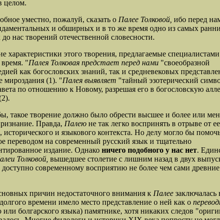
в целом.
обное уместно, пожалуй, сказать о
Палее Толковой,
ибо перед на
даментальных и обширных и в то же время одно из самых ранни
до нас творений отечественной словесности.
ие характеристики этого творения, предлагаемые специалистами
 время. "
Палея Толковая предстает перед нами
"своеобразной
дией как богосло
вских знаний, так и средневековых представле
 мироздания (1). "
Палея выявляет
"тайный эзотерический симв
авета по отношению к Новому, разрешая его в богословскую ал
2).
бы, такое творение должно было обрести высшее и более или мен
ризнание. Правда,
Палею
не так легко воспринять в отрыве от ее
, исторического и языкового контекста. Но делу могло бы помоч
е переводом на современный русский язык и тщательно
нтированное издание. Однако
ничего подобного у нас нет
. Един
алеи Толковой,
вышедшее столетие с лишним назад в двух выпус
г.), доступно современному восприятию не более чем сами древни
сновных причин недостаточного внимания к
Палее
заключалась 
 долгого времени имело место представление о ней как о
перевод
о или болгарского языка) памятнике, хотя никаких следов "ориги
алось. Многие филологи и историки XIX века попросту не мог