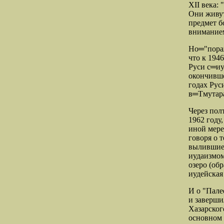
XII века:
Они живут
предмет б
вниманием
Но═
"пора
что к 194
Руси с═
иу
окончивше
годах Рус
в═
Тмутар
Через пол
1962 году
иной мере
говоря о 
вылившие
иудаизмом
озеро (обр
иудейская
И о "Пале
и заверши
Хазарског
основном