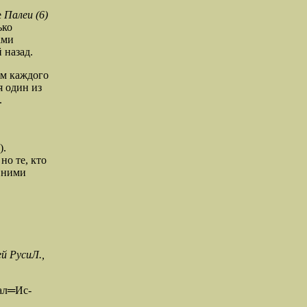
е
Палеи (6)
ько
ами
 назад.
ем каждого
я один из
.
).
но те, кто
 ними
ей Р
уси
Л.,
ал═
Ис-