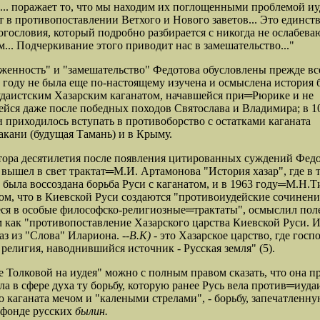
 "... поражает то, что мы находим их поглощенными проблемой иу
 в противопоставлении Ветхого и Нового заветов... Это единс
огословия, который подробно разбирается с никогда не ослабев
... Подчеркивание этого приводит нас в замешательство..."
женность" и "замешательство" Федотова обусловлены прежде все
6 году не была еще по-настоящему изучена и осмыслена история
даистским Хазарским каганатом, начавшейся при═
Рюрике и не
йся даже после победных походов Святослава и Владимира; в 1
и приходилось вступать в противоборство с остатками каганата
акани (будущая Тамань) и в Крыму.
тора десятилетия после появления цитированных суждений Федо
, вышел в свет трактат═
М.И. Артамонова "История хазар", где в 
 была воссоздана борьба Руси с каганатом, и в 1963 году═
М.Н.Т
том, что в Киевской Руси создаются "противоиудейские сочинени
ся в особые философско-религиозные═
трактаты", осмыслил пол
 как "противопоставление Хазарского царства Киевской Руси. 
аз из "Слова" Илариона. --
В.К)
- это Хазарское царство, где госп
 религия, наводнившийся источник - Русская земля" (5).
е Толковой на иудея" можно с полным правом сказать, что она 
ла в сфере духа ту борьбу, которую ранее Русь вела против═
иуда
о каганата мечом и "калеными стрелами", - борьбу, запечатленну
 фонде русских
былин.