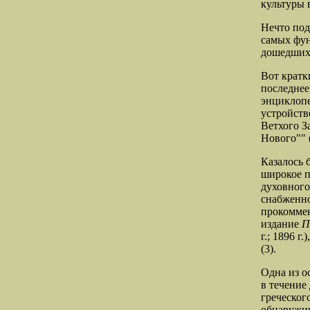
культуры 
Нечто под
самых фун
дошедших 
Вот кратк
последнее
энциклопе
устройстве
В
етхого З
Нового"" (
Казалось 
широкое п
духовного
снабженно
прокомме
издание
П
г.; 1896 
(3).
Одна из о
в течение
греческог
обнаружив