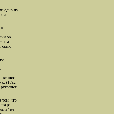
ми одно из
х из
 в
ний об
олизм
легорию
ее
ь
ственное
ках (1892
е рукописи
в том, что
ном
(с
нала" не
ли