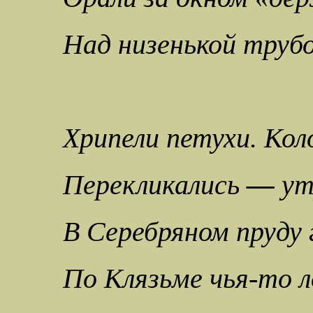
Над низенькой трубо
Хрипели петухи. Кол
Перекликались
—
ут
В Серебряном пруду 
По Клязьме чья-то л