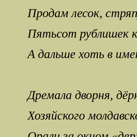
Продам лесок, стряп
Пятьсот рублишек к
А дальше хоть в им
Дремала дворня, дёр
Хозяйского молдавск
Орали за окном «де