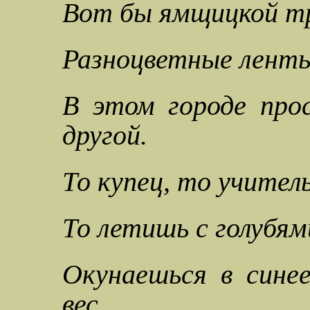
Вот бы ямщицкой тр
Разноцветные ленты
В этом городе пр
другой.
То купец, то учител
То летишь с голубями
Окунаешься в синее
вес…