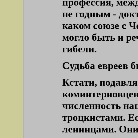
профессия, межд
не годным - док
каком союзе с Ч
могло быть и ре
гибели.
Cудьба евреев 
Кстати, подавл
коминтерновцев 
численность на
троцкистами. Ес
ленинцами. Они