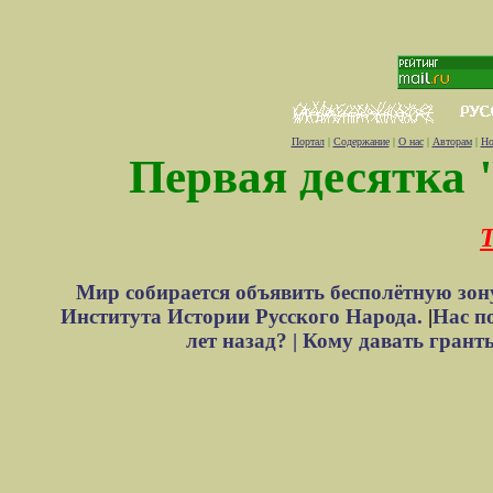
Портал
|
Содержание
|
О нас
|
Авторам
|
Но
Первая десятка 
Т
Мир собирается объявить бесполётную зон
Института Истории Русского Народа.
|
Нас п
лет назад? |
Кому давать грант