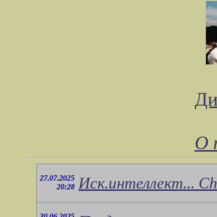
Ди
О 
27.07.2025
Иск.интеллект... Ch
20:28
30.06.2025