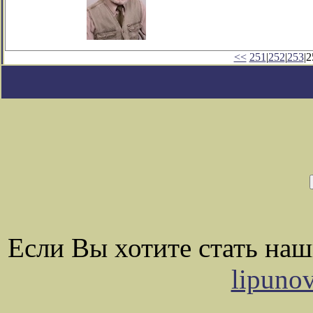
<<
251
|
252
|
253
|2
Если Вы хотите стать на
lipuno