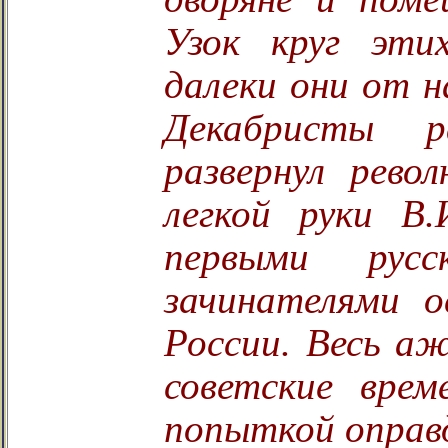
Узок круг эти
далеки они от н
Декабристы р
развернул рево
легкой руки В
первыми русс
зачинателями о
России. Весь а
советские врем
попыткой оправд