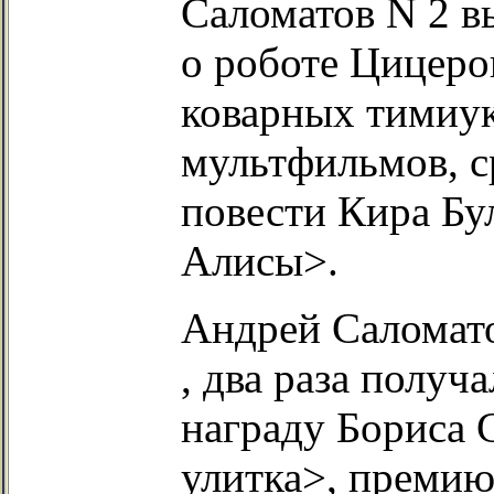
Саломатов N 2 в
о роботе Цицер
коварных тимиук
мультфильмов, с
повести Кира Бу
Алисы>.
Андрей Саломат
, два раза полу
награду Бориса 
улитка>, премию