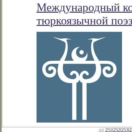
Международный ко
тюркоязычной поэ
<<
251
|
252
|
253
|
2