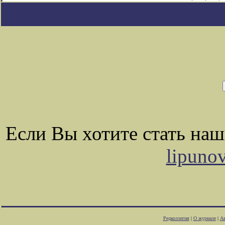
Если Вы хотите стать на
lipuno
Редколлегия
|
О журнале
|
Ав