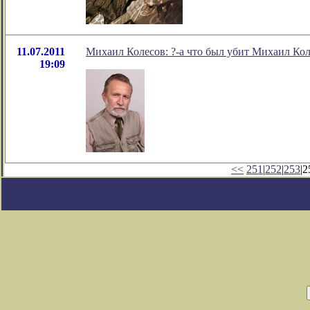
11.07.2011
Михаил Колесов: ?-а что был убит Михаил Ко
19:09
<<
251
|
252
|
253
|2