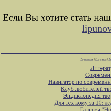
Если Вы хотите стать на
lipuno
Редколлегия
|
О журнале
|
Ав
Литера
Современ
Навигатор по современн
Клуб любителей тв
Энциклопедия тво
Для тех кому за 10: 
Галерея "Н