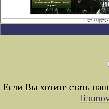
<<
371
|
372
|
373
|
3
Если Вы хотите стать на
lipuno