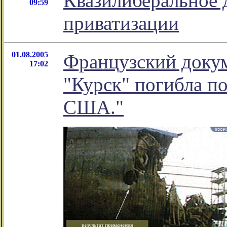
Квазилиберальное 
09:59
приватизации
01.08.2005
Французский доку
17:02
"Курск" погибла п
США."