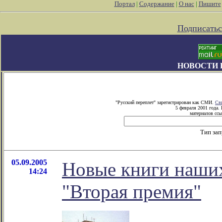
Портал
|
Содержание
|
О нас
|
Пишите
Подписатьс
НОВОСТИ 
"Русский переплет" зарегистрирован как СМИ.
Св
5 февраля 2001 года.
материалов ссы
Тип за
05.09.2005
Новые книги наших
14:24
"Вторая премия"