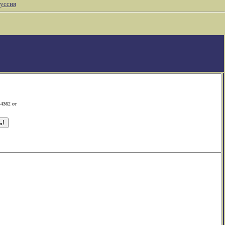
уссия
-4362 от