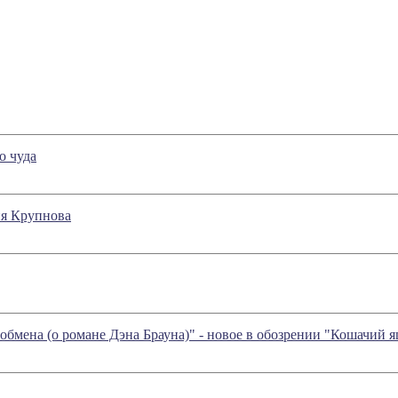
о чуда
ия Крупнова
обмена (о романе Дэна Брауна)" - новое в обозрении "Кошачий