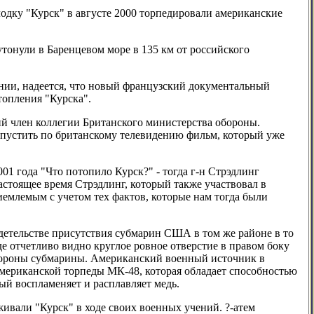
дку "Курск" в августе 2000 торпедировали американские
утонули в Баренцевом море в 135 км от российского
ании, надеется, что новый французский документальный
топления "Курска".
ий член коллегии Британского министерства обороны.
 пустить по британскому телевидению фильм, который уже
01 года "Что потопило Курск?" - тогда г-н Стрэдлинг
стоящее время Стрэдлинг, который также участвовал в
иемлемым с учетом тех фактов, которые нам тогда были
детельстве присутствия субмарин США в том же районе в то
где отчетливо видно круглое ровное отверстие в правом боку
й стороны субмарины. Американский военный источник в
 американской торпеды МК-48, которая обладает способностью
ый воспламеняет и расплавляет медь.
живали "Курск" в ходе своих военных учений. ?-атем