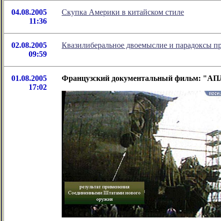
04.08.2005
Скупка Америки в китайском стиле
11:36
02.08.2005
Квазилиберальное двоемыслие и парадоксы п
09:59
01.08.2005
Французский документальный фильм: "АПЛ
17:02