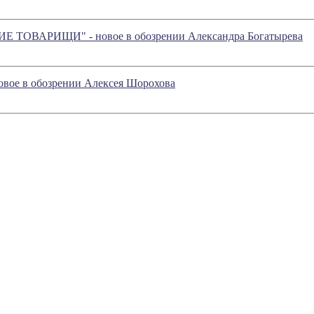
ТОВАРИЩИ" - новое в обозрении Александра Богатырева
 новое в обозрении Алексея Шорохова