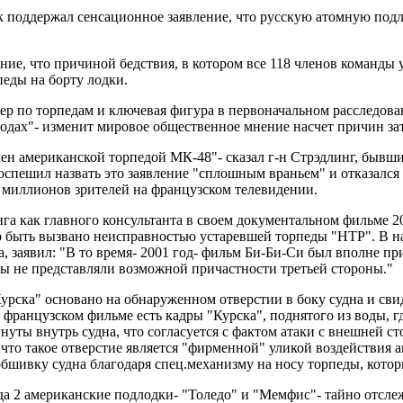
поддержал сенсационное заявление, что русскую атомную подло
ие, что причиной бедствия, в котором все 118 членов команды 
педы на борту лодки.
нер по торпедам и ключевая фигура в первоначальном расследов
одах"- изменит мировое общественное мнение насчет причин за
лен американской торпедой МК-48"- сказал г-н Стрэдлинг, бывш
оспешил назвать это заявление "сплошным враньем" и отказался
 миллионов зрителей на французском телевидении.
га как главного консультанта в своем документальном фильме 20
ло быть вызвано неисправностью устаревшей торпеды "HTP". В на
, заявил: "В то время- 2001 год- фильм Би-Би-Си был вполне пр
мы не представляли возможной причастности третьей стороны."
урска" основано на обнаруженном отверстии в боку судна и сви
В французском фильме есть кадры "Курска", поднятого из воды, 
агнуты внутрь судна, что согласуется с фактом атаки с внешне
 что такое отверстие является "фирменной" уликой воздействия
обшивку судна благодаря спец.механизму на носу торпеды, котор
да 2 американские подлодки- "Толедо" и "Мемфис"- тайно отсле