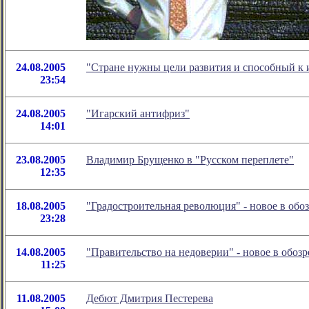
24.08.2005
"Cтране нужны цели развития и способный к 
23:54
24.08.2005
"Игарский антифриз"
14:01
23.08.2005
Владимир Брущенко в "Руcском переплете"
12:35
18.08.2005
"Градостроительная революция" - новое в об
23:28
14.08.2005
"Правительство на недоверии" - новое в обо
11:25
11.08.2005
Дебют Дмитрия Пестерева