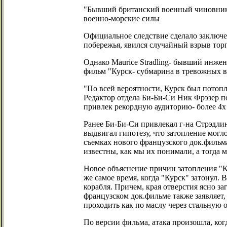
"Бывший британский военный чиновник 
военно-морские силы
Официальное следствие сделало заключен
побережья, явился случайный взрыв тор
Однако Maurice Stradling- бывший инже
фильм "Курск- субмарина в тревожных в
"По всей вероятности, Курск был потоп
Редактор отдела Би-Би-Си Ник Фрэзер п
привлек рекордную аудиторию- более 4х
Ранее Би-Би-Си привлекал г-на Стрэдлин
выдвигал гипотезу, что затопление мог
съемках нового французского док.фильма
известны, как мы их понимали, а тогда 
Новое объяснение причин затопления "К
же самое время, когда "Курск" затонул. 
корабля. Причем, края отверстия ясно з
французском док.фильме также заявляет,
проходить как по маслу через стальную 
По версии фильма, атака произошла, ког