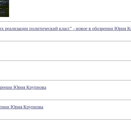
их реализации политический класс" - новое в обозрении Юрия 
озрении Юрия Крупнова
зрении Юрия Крупнова