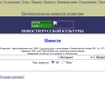
л
|
Содержание
|
О нас
|
Пишите
|
Новости
|
Книжная лавка
|
Голосование
|
Диск
Подписаться на новости культуры
НОВОСТИ РУССКОЙ КУЛЬТУРЫ
Новости
й переплет" зарегистрирован как СМИ.
Свидетельство
о регистрации в Министерстве печати РФ: Эл. #77
5 февраля 2001 года. При полном или частичном использовании
материалов ссылка на www.pereplet.ru обязательна.
Тип запроса:
"И"
"Или"
Вторая премия"