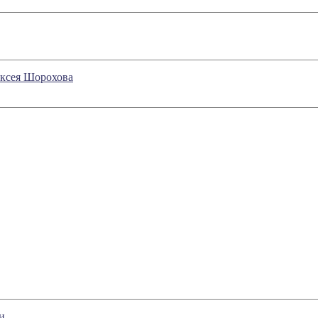
ексея Шорохова
и.