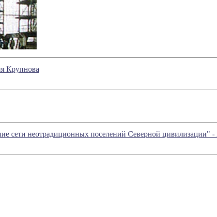
ия Крупнова
ние сети неотрадиционных поселений Северной цивилизации" -