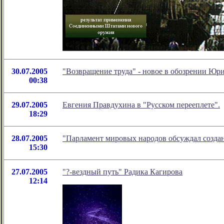
30.07.2005
"Возвращение труда" - новое в обозрении Юр
00:38
29.07.2005
Евгения Правдухина в "Русском перееплете".
18:29
28.07.2005
"Парламент мировых народов обсуждал созда
15:30
27.07.2005
"?-вездный путь" Радика Кагирова
12:14