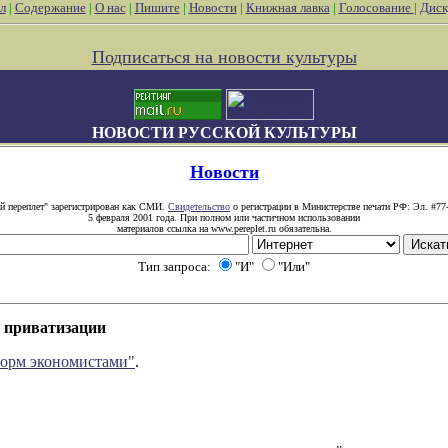
л
|
Содержание
|
О нас
|
Пишите
|
Новости
|
Книжная лавка
|
Голосование
|
Диск
Подписаться на новости культуры
НОВОСТИ РУССКОЙ КУЛЬТУРЫ
Новости
й переплет" зарегистрирован как СМИ.
Свидетельство
о регистрации в Министерстве печати РФ: Эл. #77
5 февраля 2001 года. При полном или частичном использовании
материалов ссылка на www.pereplet.ru обязательна.
Тип запроса:
"И"
"Или"
 приватизации
форм экономистами"
.