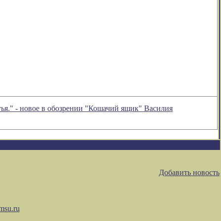
тья." - новое в обозрении "Кошачий ящик" Василия
Добавить новость
msu.ru