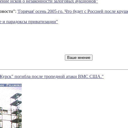
ение исков о незаконности залоговых аукционов"
овости":
'Горячая' осень 2005-го. Что будет с Россией после кру
е и парадоксы приватизации"
Курск" погибла после тропедной атаки ВМС США."