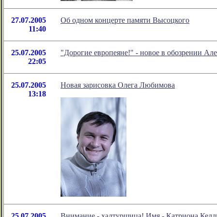
27.07.2005
Об одном концерте памяти Высоцкого
11:40
25.07.2005
"Дорогие европеяне!" - новое в обозрении Ал
22:05
25.07.2005
Новая зарисовка Олега Любимова
13:18
25.07.2005
Внимание - халтурщица! Имя - Катриона Келл