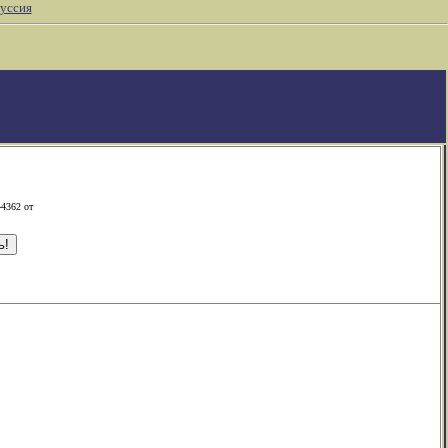
уссия
-4362 от