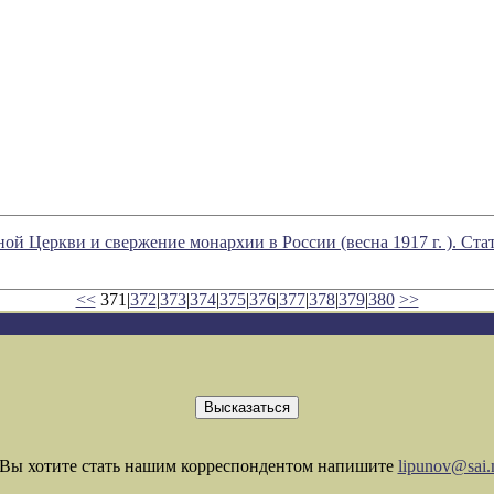
й Церкви и свержение монархии в России (весна 1917 г. ). Ста
<<
371|
372
|
373
|
374
|
375
|
376
|
377
|
378
|
379
|
380
>>
Вы хотите стать нашим корреспондентом напишите
lipunov@sai.