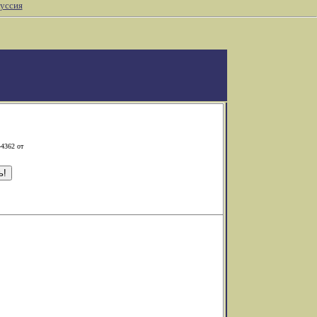
уссия
-4362 от