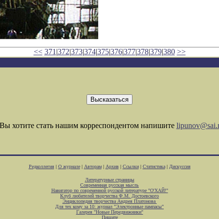
<<
371
|
372
|
373
|
374
|
375
|
376
|
377
|
378
|
379
|
380
>>
Вы хотите стать нашим корреспондентом напишите
lipunov@sai.
Редколлегия
|
О журнале
|
Авторам
|
Архив
|
Ссылки
|
Статистика
|
Дискуссия
Литературные страницы
Современная русская мысль
Навигатор по современной русской литературе "О'ХАЙ!"
Клуб любителей творчества Ф.М. Достоевского
Энциклопедия творчества Андрея Платонова
Для тех кому за 10: журнал "Электронные пампасы"
Галерея "Новые Передвижники"
Пишите