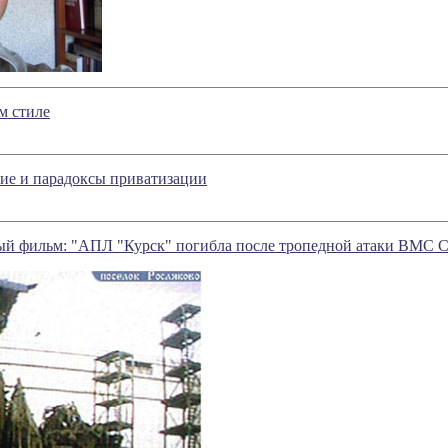
м стиле
ие и парадоксы приватизации
ый фильм: "АПЛ "Курск" погибла после тропедной атаки ВМС