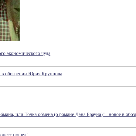
го экономического чуда
е в обозрении Юрия Крупнова
бмана, или Точка обмена (о романе Дэна Брауна)" - новое в об
оцесс пошел"