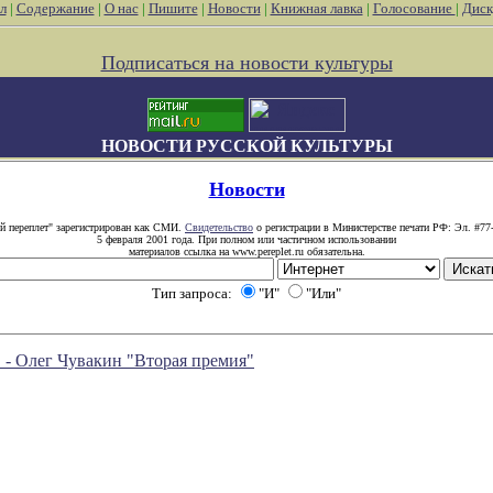
л
|
Содержание
|
О нас
|
Пишите
|
Новости
|
Книжная лавка
|
Голосование
|
Диск
Подписаться на новости культуры
НОВОСТИ РУССКОЙ КУЛЬТУРЫ
Новости
й переплет" зарегистрирован как СМИ.
Свидетельство
о регистрации в Министерстве печати РФ: Эл. #77
5 февраля 2001 года. При полном или частичном использовании
материалов ссылка на www.pereplet.ru обязательна.
Тип запроса:
"И"
"Или"
 - Олег Чувакин "Вторая премия"