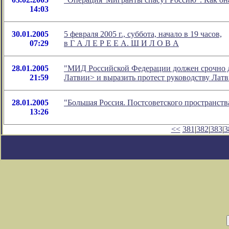
14:03
30.01.2005
5 февраля 2005 г., суббота, начало в 19 часов,
07:29
в Г А Л Е Р Е Е А. Ш И Л О В А
28.01.2005
"МИД Российской Федерации должен срочно д
21:59
Латвии> и выразить протест руководству Лат
28.01.2005
"Большая Россия. Постсоветского пространств
13:26
<<
381
|
382
|
383
|
3