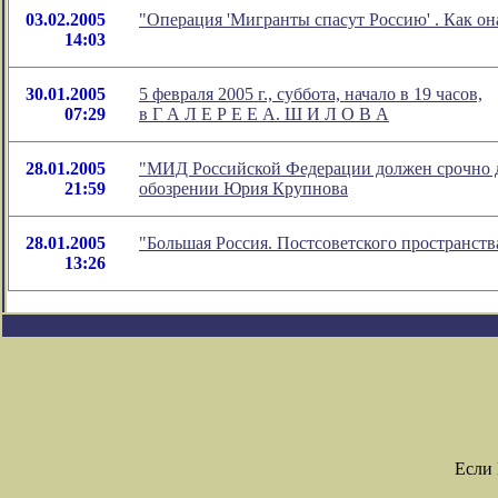
03.02.2005
"Операция 'Мигранты спасут Россию' . Как он
14:03
30.01.2005
5 февраля 2005 г., суббота, начало в 19 часов,
07:29
в Г А Л Е Р Е Е А. Ш И Л О В А
28.01.2005
"МИД Российской Федерации должен срочно де
21:59
обозрении Юрия Крупнова
28.01.2005
"Большая Россия. Постсоветского пространств
13:26
Если 