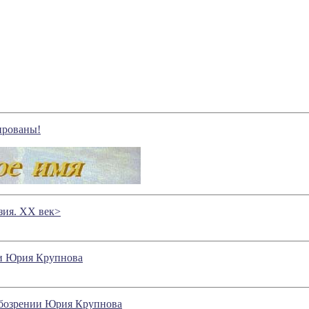
ированы!
зия. ХХ век>
ии Юрия Крупнова
 обозрении Юрия Крупнова