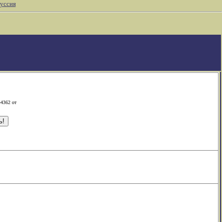
уссия
-4362 от