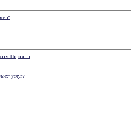
огин"
ексея Шорохова
жьих" услуг?