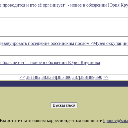
а проводится и кто её организует" - новое в обозрении Юрия Кр
завуировать посещение российским послом <Музея оккупации Л
а больше нет" - новое в обозрении Юрия Крупнова
<<
381
|
382
|
383
|
384
|
385
|
386
|
387
|
388
|
389
|
390
>>
Вы хотите стать нашим корреспондентом напишите
lipunov@sai.