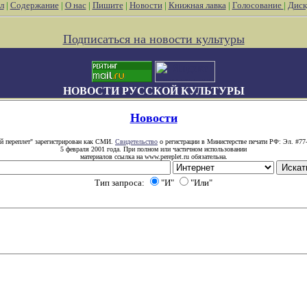
л
|
Содержание
|
О нас
|
Пишите
|
Новости
|
Книжная лавка
|
Голосование
|
Диск
Подписаться на новости культуры
НОВОСТИ РУССКОЙ КУЛЬТУРЫ
Новости
й переплет" зарегистрирован как СМИ.
Свидетельство
о регистрации в Министерстве печати РФ: Эл. #77
5 февраля 2001 года. При полном или частичном использовании
материалов ссылка на www.pereplet.ru обязательна.
Тип запроса:
"И"
"Или"