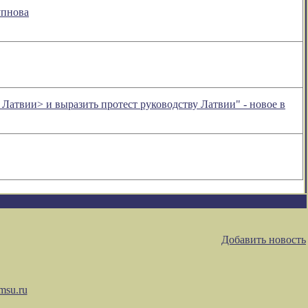
упнова
атвии> и выразить протест руководству Латвии" - новое в
Добавить новость
msu.ru