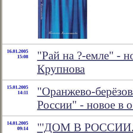
16.01.2005
"Рай на ?-емле" - 
15:08
Крупнова
15.01.2005
"Оранжево-берёзов
14:11
России" - новое в
14.01.2005
"'ДОМ В РОССИИ. 
09:14