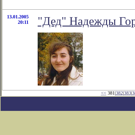
13.01.2005
"Дед" Надежды Го
20:11
<<
381|
382
|
383
|
3