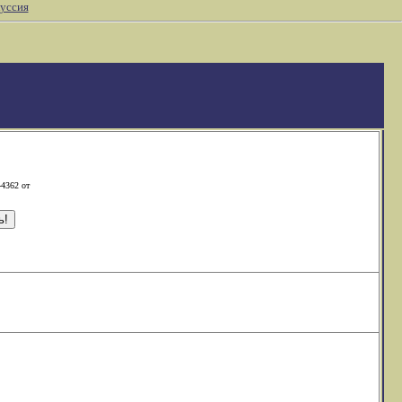
уссия
-4362 от