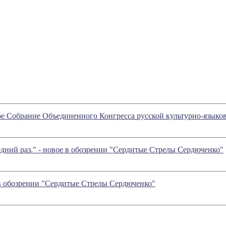
ьное Собрание Объединенного Конгресса русской культурно-язы
дний раз." - новое в обозрении "Сердитые Стрелы Сердюченко"
 в обозрении "Сердитые Стрелы Сердюченко"