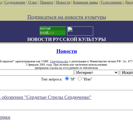
л
|
Содержание
|
О нас
|
Пишите
|
Новости
|
Книжная лавка
|
Голосование
|
Диск
Подписаться на новости культуры
НОВОСТИ РУССКОЙ КУЛЬТУРЫ
Новости
й переплет" зарегистрирован как СМИ.
Свидетельство
о регистрации в Министерстве печати РФ: Эл. #77
5 февраля 2001 года. При полном или частичном использовании
материалов ссылка на www.pereplet.ru обязательна.
Тип запроса:
"И"
"Или"
 в обозрении "Сердитые Стрелы Сердюченко"
ерики