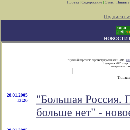
Портал
|
Содержание
|
О нас
|
Пишите
Подписатьс
НОВОСТИ 
"Русский переплет" зарегистрирован как СМИ.
Св
5 февраля 2001 года.
материалов ссы
Тип за
28.01.2005
"Большая Россия. 
13:26
больше нет" - нов