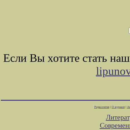
Если Вы хотите стать на
lipuno
Редколлегия
|
О журнале
|
Ав
Литера
Современ