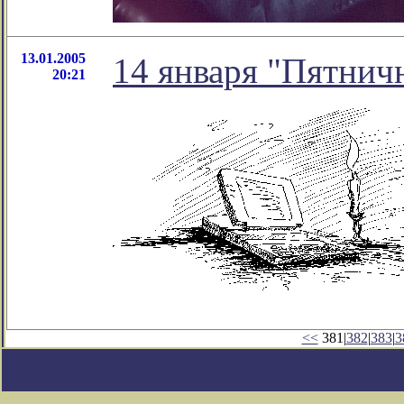
13.01.2005
14 января "Пятнич
20:21
<<
381|
382
|
383
|
3