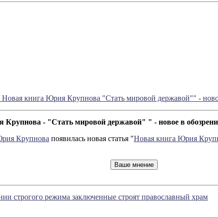
Новая книга Юрия Крупнова "Стать мировой державой"" - нов
 Крупнова - "Стать мировой державой" " - новое в обозре
рия Крупнова
появилась новая статья "
Новая книга Юрия Крупн
нии строгого режима заключенные строят православный храм