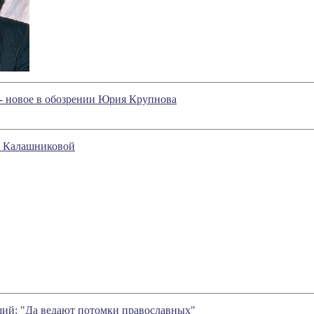
 - новое в обозрении Юрия Крупнова
ы Калашниковой
ий: "Да ведают потомки православных"