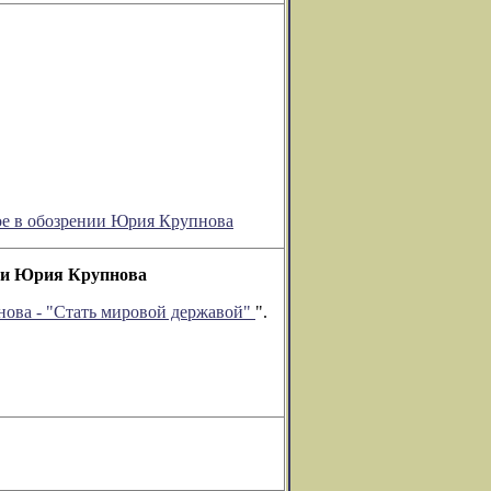
ое в обозрении Юрия Крупнова
нии Юрия Крупнова
ова - "Стать мировой державой"
".