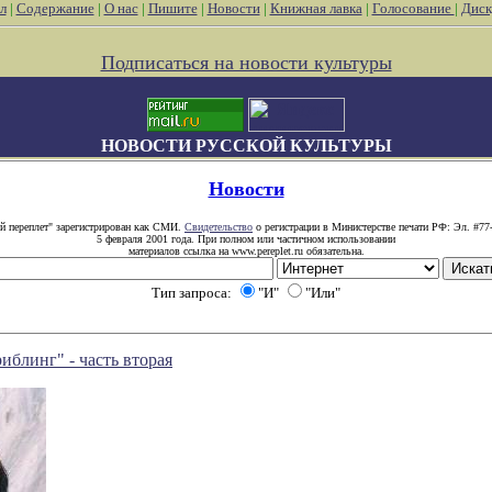
л
|
Содержание
|
О нас
|
Пишите
|
Новости
|
Книжная лавка
|
Голосование
|
Диск
Подписаться на новости культуры
НОВОСТИ РУССКОЙ КУЛЬТУРЫ
Новости
й переплет" зарегистрирован как СМИ.
Свидетельство
о регистрации в Министерстве печати РФ: Эл. #77
5 февраля 2001 года. При полном или частичном использовании
материалов ссылка на www.pereplet.ru обязательна.
Тип запроса:
"И"
"Или"
иблинг" - часть вторая