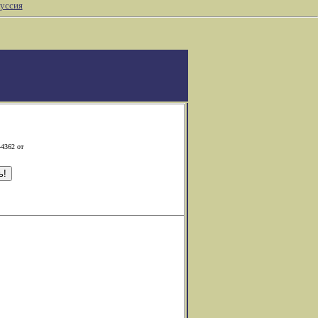
уссия
-4362 от