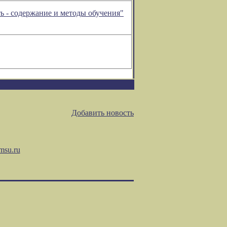
ть - содержание и методы обучения"
Добавить новость
msu.ru