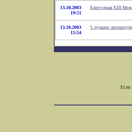
13.10.2003
Ежегодная XIII Межд
19:51
13.10.2003
5 лучших литератур
15:54
Если 