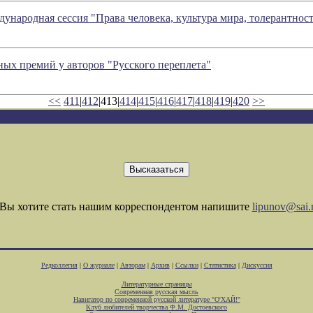
ународная сессия "Права человека, культура мира, толерантнос
ных премий у авторов "Русского переплета"
<<
411
|
412
|413|
414
|
415
|
416
|
417
|
418
|
419
|
420
>>
Вы хотите стать нашим корреспондентом напишите
lipunov@sai.
Редколлегия
|
О журнале
|
Авторам
|
Архив
|
Ссылки
|
Статистика
|
Дискуссия
Литературные страницы
Современная русская мысль
Навигатор по современной русской литературе "О'ХАЙ!"
Клуб любителей творчества Ф.М. Достоевского